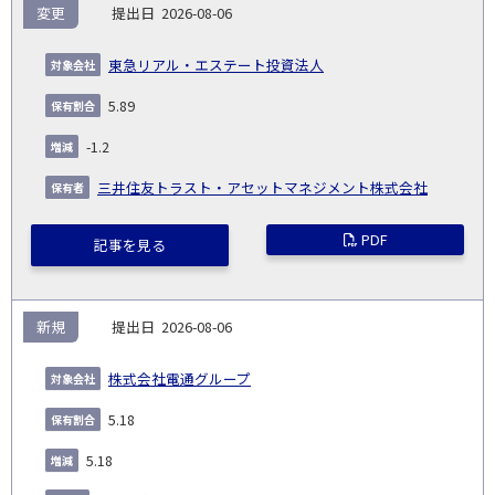
報
変更
2026-08-06
告
保
対
義
提
証券
有
増
保
象
業
種
詳
東急リアル・エステート投資法人
NO.
務
出
コー
割
減
有
会
種
別
細
発
日
ド
合
(%)
者
5.89
社
生
(%)
日
-1.2
三井住友トラスト・アセットマネジメント株式会社
PDF
記事を見る
新規
2026-08-06
株式会社電通グループ
5.18
5.18