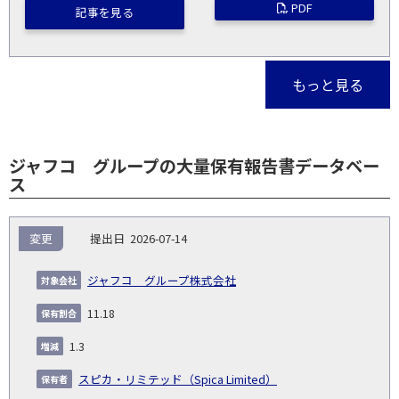
PDF
記事を見る
もっと見る
ジャフコ グループの大量保有報告書データベー
ス
報
変更
2026-07-14
告
保
対
義
提
証券
有
増
保
象
業
種
詳
ジャフコ グループ株式会社
NO.
務
出
コー
割
減
有
会
種
別
細
発
日
ド
合
(%)
者
11.18
社
生
(%)
日
1.3
スピカ・リミテッド（Spica Limited）