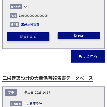
62.11
7.0600000000000005
三栄建築設計
PDF
記事を見る
もっと見る
三栄建築設計の大量保有報告書データベース
報
変更
2023-10-17
告
保
対
義
提
証券
有
増
保
象
業
種
詳
三栄建築設計
NO.
務
出
コー
割
減
有