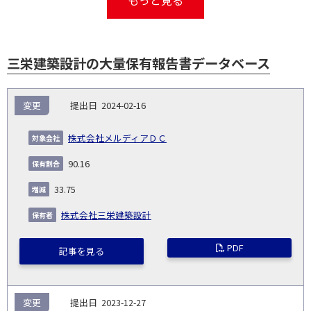
もっと見る
三栄建築設計の大量保有報告書データベース
報
変更
2024-02-16
告
保
対
義
提
証券
有
増
保
象
業
種
詳
株式会社メルディアＤＣ
NO.
務
出
コー
割
減
有
会
種
別
細
発
日
ド
合
(%)
者
90.16
社
生
(%)
日
33.75
株式会社三栄建築設計
PDF
記事を見る
変更
2023-12-27