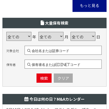
もっと見る
大量保有検索
年
月
日
対象会社
保有者
検索
クリア
今日は何の日？M&Aカレンダー