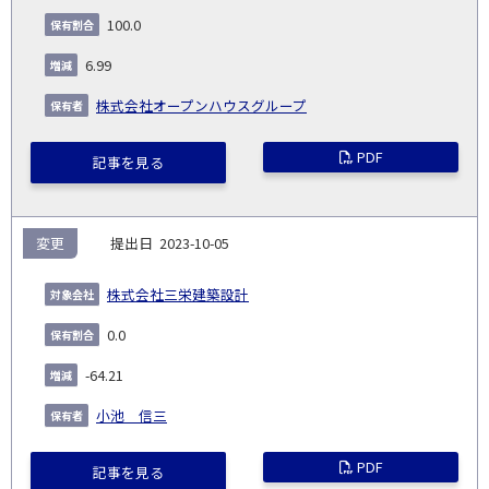
会
種
別
細
発
日
ド
合
(%)
者
100.0
社
生
(%)
日
6.99
株式会社オープンハウスグループ
PDF
記事を見る
変更
2023-10-05
株式会社三栄建築設計
0.0
-64.21
小池 信三
PDF
記事を見る