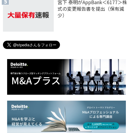
宮下 泰明がAppBank＜6177＞株
式の変更報告書を提出（保有減
少）