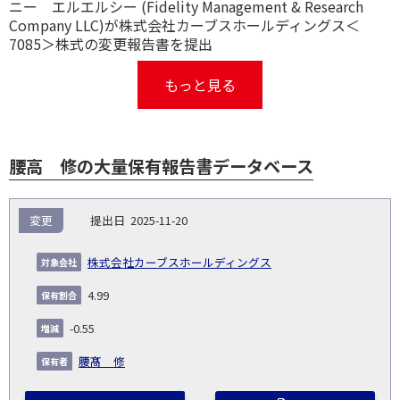
ニー エルエルシー (Fidelity Management & Research
Company LLC)が株式会社カーブスホールディングス＜
7085＞株式の変更報告書を提出
もっと見る
腰高 修の大量保有報告書データベース
報
変更
2025-11-20
告
保
対
義
提
証券
有
増
保
象
業
種
詳
株式会社カーブスホールディングス
NO.
務
出
コー
割
減
有
会
種
別
細
発
日
ド
合
(%)
者
4.99
社
生
(%)
日
-0.55
腰髙 修