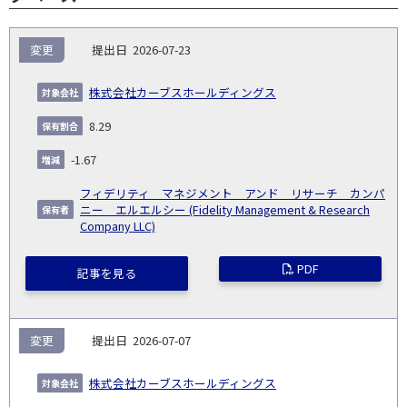
報
変更
2026-07-23
告
保
対
義
提
証券
有
増
保
象
業
種
詳
株式会社カーブスホールディングス
NO.
務
出
コー
割
減
有
会
種
別
細
発
日
ド
合
(%)
者
8.29
社
生
(%)
日
-1.67
フィデリティ マネジメント アンド リサーチ カンパ
ニー エルエルシー (Fidelity Management & Research
Company LLC)
PDF
記事を見る
変更
2026-07-07
株式会社カーブスホールディングス