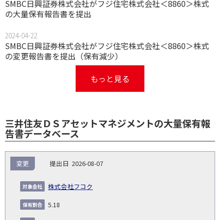
SMBC日興証券株式会社がフジ住宅株式会社＜8860＞株式
の大量保有報告書を提出
2024-04-22
SMBC日興証券株式会社がフジ住宅株式会社＜8860＞株式
の変更報告書を提出（保有減少）
もっと見る
三井住友ＤＳアセットマネジメントの大量保有報
告書データベース
報
変更
2026-08-07
告
保
対
義
提
証券
有
増
保
象
業
種
詳
株式会社フコク
NO.
務
出
コー
割
減
有
会
種
別
細
発
日
ド
合
(%)
者
5.18
社
生
(%)
日