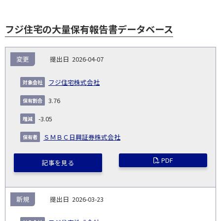
フジ住宅の大量保有報告書データベース
報
変更
2026-04-07
告
保
対
義
提
証券
有
増
保
象
業
種
詳
フジ住宅株式会社
NO.
務
出
コー
割
減
有
会
種
別
細
発
日
ド
合
(%)
者
3.76
社
生
(%)
日
-3.05
ＳＭＢＣ日興証券株式会社
PDF
記事を見る
新規
2026-03-23