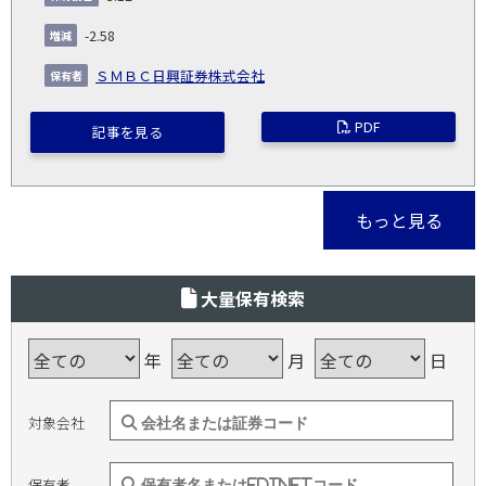
-2.58
ＳＭＢＣ日興証券株式会社
PDF
記事を見る
もっと見る
大量保有検索
年
月
日
対象会社
保有者