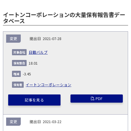
イートンコーポレーションの大量保有報告書デー
タベース
報
変更
2021-07-28
告
保
対
義
提
証券
有
増
保
象
業
種
詳
日鍛バルブ
NO.
務
出
コー
割
減
有
会
種
別
細
発
日
ド
合
(%)
者
18.01
社
生
(%)
日
-3.45
イートンコーポレーション
PDF
記事を見る
変更
2021-03-22