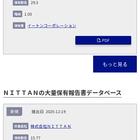
29.3
1.03
イートンコーポレーション
PDF
もっと見る
ＮＩＴＴＡＮの大量保有報告書データベース
報
新規
2025-12-19
告
保
対
義
提
証券
有
増
保
象
業
種
詳
株式会社ＮＩＴＴＡＮ
NO.
務
出
コー
割
減
有
会
種
別
細
発
日
ド
合
(%)
者
15.77
社