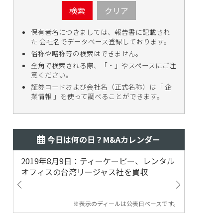
検索
クリア
保有者名につきましては、報告書に記載され
た 会社名でデータベース登録しております。
俗称や略称等の検索はできません。
全角で検索される際、「・」やスペースにご注
意ください。
証券コードおよび会社名（正式名称）は「 企
業情報 」を使って調べることができます。
今日は何の日？M&Aカレンダー
2019年8月9日：ティーケーピー、レンタル
2019
オフィスの台湾リージャス社を買収
マジェ
※表示のディールは公表日ベースです。