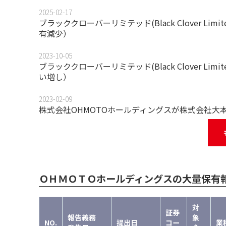
2025-02-17
ブラッククローバーリミテッド(Black Clover L
有減少）
2023-10-05
ブラッククローバーリミテッド(Black Clover L
い増し）
2023-02-09
株式会社OHMOTOホールディングスが株式会社大本
ＯＨＭＯＴＯホールディングスの大量保有
対
証券
報告義務
象
NO.
提出日
コー
業