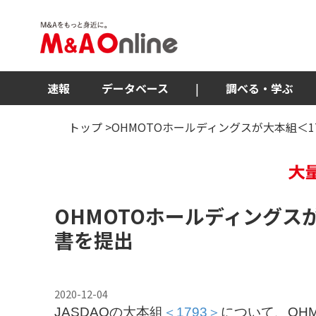
速報
データベース
|
調べる・学ぶ
トップ
>OHMOTOホールディングスが大本組＜
OHMOTOホールディングス
書を提出
2020-12-04
JASDAQの大本組
＜1793＞
について、OH