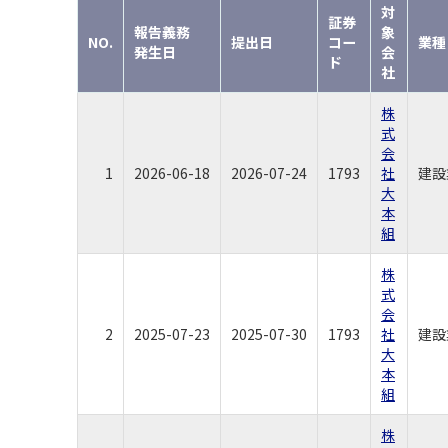
対
証券
報告義務
象
NO.
提出日
コー
業種
発生日
会
ド
社
株
式
会
1
2026-06-18
2026-07-24
1793
社
建設
大
本
組
株
式
会
2
2025-07-23
2025-07-30
1793
社
建設
大
本
組
株