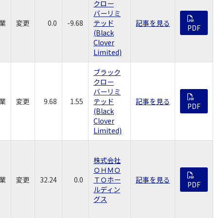
クロー
バーリミ
業
変更
0.0
-9.68
テッド
記事を見る
PDF
(Black
Clover
Limited)
ブラック
クロー
バーリミ
業
変更
9.68
1.55
テッド
記事を見る
PDF
(Black
Clover
Limited)
株式会社
ＯＨＭＯ
業
変更
32.24
0.0
ＴＯホー
記事を見る
PDF
ルディン
グス