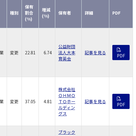
保有
増減
種別
割合
保有者
詳細
PDF
(%)
(%)
公益財団
業
変更
22.81
6.74
法人大本
記事を見る
PDF
育英会
株式会社
ＯＨＭＯ
業
変更
37.05
4.81
ＴＯホー
記事を見る
PDF
ルディン
グス
ブラック