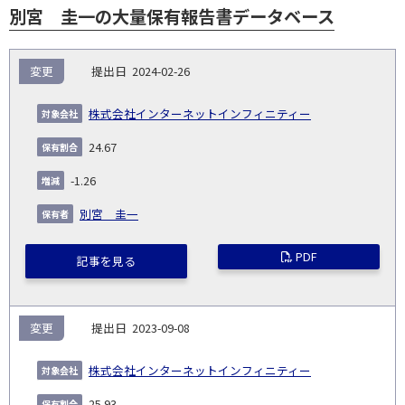
別宮 圭一の大量保有報告書データベース
報
変更
2024-02-26
告
保
対
義
提
証券
有
増
保
象
業
種
詳
株式会社インターネットインフィニティー
NO.
務
出
コー
割
減
有
会
種
別
細
発
日
ド
合
(%)
者
24.67
社
生
(%)
日
-1.26
別宮 圭一
PDF
記事を見る
変更
2023-09-08
株式会社インターネットインフィニティー
25.93