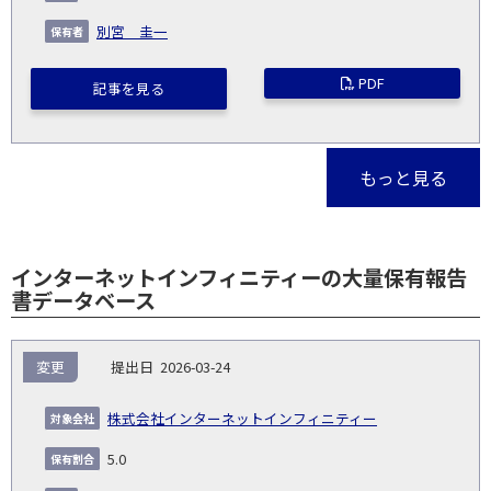
別宮 圭一
PDF
記事を見る
もっと見る
インターネットインフィニティーの大量保有報告
書データベース
報
変更
2026-03-24
告
保
対
義
提
証券
有
増
保
象
業
種
詳
株式会社インターネットインフィニティー
NO.
務
出
コー
割
減
有
会
種
別
細
発
日
ド
合
(%)
者
5.0
社
生
(%)