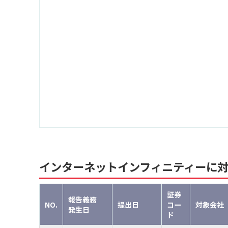
インターネットインフィニティーに
証券
報告義務
NO.
提出日
コー
対象会社
発生日
ド