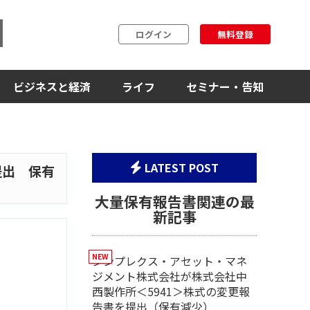
ログイン
無料登録
ビジネスと経済
ライフ
セミナー・告知
LATEST POST
提出 保有
大量保有報告書関連の最
新記事
シンプレクス・アセット・マネ
ジメント株式会社が株式会社中
西製作所＜5941＞株式の変更報
告書を提出（保有減少）