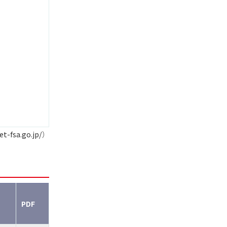
et-fsa.go.jp/
）
PDF