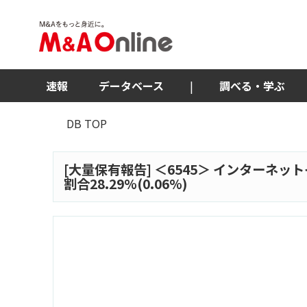
速報
データベース
|
調べる・学ぶ
DB TOP
[大量保有報告] ＜
6545
＞ インターネット
割合28.29%(0.06%)