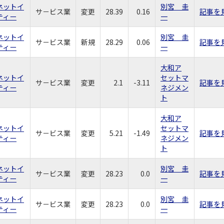
ネットイ
別宮 圭
サ－ビス業
変更
28.39
0.16
記事を
ティー
一
ネットイ
別宮 圭
サ－ビス業
新規
28.29
0.06
記事を
ティー
一
大和ア
ネットイ
セットマ
サ－ビス業
変更
2.1
-3.11
記事を
ティー
ネジメン
ト
大和ア
ネットイ
セットマ
サ－ビス業
変更
5.21
-1.49
記事を
ティー
ネジメン
ト
ネットイ
別宮 圭
サ－ビス業
変更
28.23
0.0
記事を
ティー
一
ネットイ
別宮 圭
サ－ビス業
変更
28.23
0.0
記事を
ティー
一