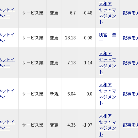
大和ア
ネットイ
セットマ
サ－ビス業
変更
6.7
-0.48
記事を
ティー
ネジメン
ト
ネットイ
別宮 圭
サ－ビス業
変更
28.18
-0.08
記事を
ティー
一
大和ア
ネットイ
セットマ
サ－ビス業
変更
7.18
1.14
記事を
ティー
ネジメン
ト
大和ア
ネットイ
セットマ
サ－ビス業
新規
6.04
0.0
記事を
ティー
ネジメン
ト
大和ア
ネットイ
セットマ
サ－ビス業
変更
4.35
-1.07
記事を
ティー
ネジメン
ト