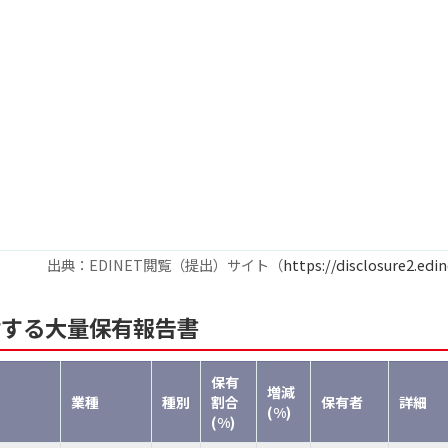
出典：EDINET閲覧（提出）サイト（
https://disclosure2.edin
対する大量保有報告書
保有
増減
業種
種別
割合
保有者
詳細
(%)
(%)