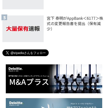
宮下 泰明がAppBank＜6177＞株
式の変更報告書を提出（保有減
少）