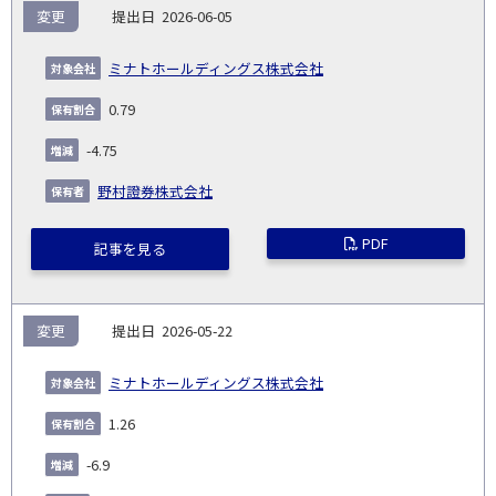
報
変更
2026-06-05
告
保
対
義
提
証券
有
増
保
象
業
種
詳
ミナトホールディングス株式会社
NO.
務
出
コー
割
減
有
会
種
別
細
発
日
ド
合
(%)
者
0.79
社
生
(%)
日
-4.75
野村證券株式会社
PDF
記事を見る
変更
2026-05-22
ミナトホールディングス株式会社
1.26
-6.9