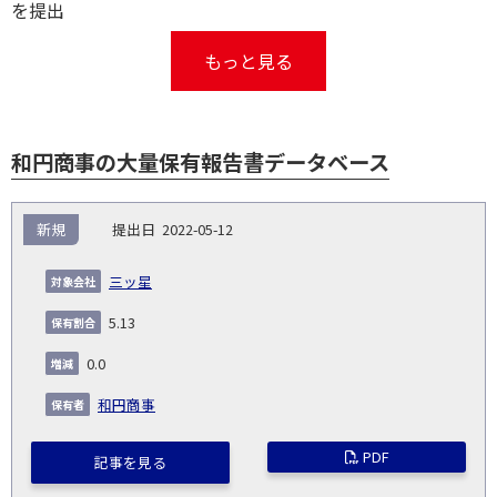
を提出
もっと見る
和円商事の大量保有報告書データベース
報
新規
2022-05-12
告
保
対
義
提
証券
有
増
保
象
業
種
詳
三ッ星
NO.
務
出
コー
割
減
有
会
種
別
細
発
日
ド
合
(%)
者
5.13
社
生
(%)
日
0.0
和円商事
PDF
記事を見る