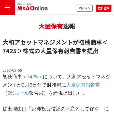
ログイン
無料登録
大和アセットマネジメントが初穂商事
＜
7425＞
株式の
大量保有報告書
を提出
2018-02-06
初穂商事
＜7425＞
について、大和アセットマネジ
メントが2月6日付で財務局に
大量保有報告書
（
5%ルール
報告書）を新規提出した。
提出理由は「証券投資信託の財産として保有」に