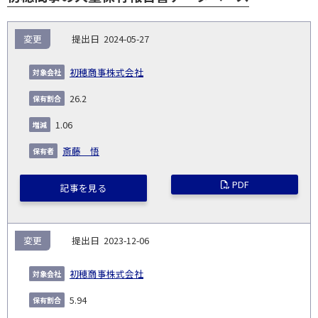
報
変更
2024-05-27
告
保
対
義
提
証券
有
増
保
象
業
種
詳
初穂商事株式会社
NO.
務
出
コー
割
減
有
会
種
別
細
発
日
ド
合
(%)
者
26.2
社
生
(%)
日
1.06
斎藤 悟
PDF
記事を見る
変更
2023-12-06
初穂商事株式会社
5.94