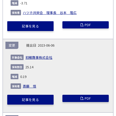
-3.71
ハツホ共栄会 理事長 谷本 隆広
PDF
記事を見る
変更
2023-06-06
初穂商事株式会社
25.14
0.19
斎藤 悟
PDF
記事を見る