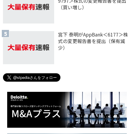
9797＞株式の変更報告書を提出
（買い増し）
宮下 泰明がAppBank＜6177＞株
式の変更報告書を提出（保有減
少）