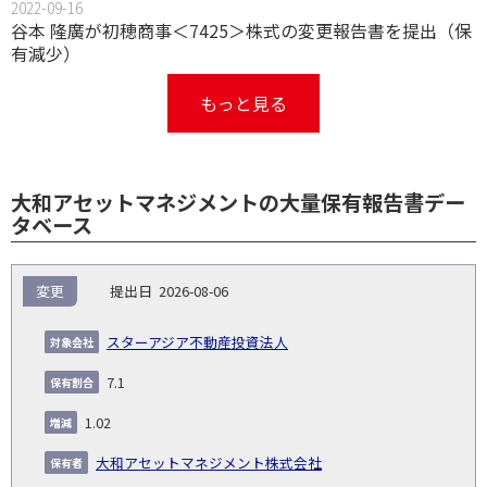
2022-09-16
谷本 隆廣が初穂商事＜7425＞株式の変更報告書を提出（保
有減少）
もっと見る
大和アセットマネジメントの大量保有報告書デー
タベース
報
変更
2026-08-06
告
保
対
義
提
証券
有
増
保
象
業
種
詳
スターアジア不動産投資法人
NO.
務
出
コー
割
減
有
会
種
別
細
発
日
ド
合
(%)
者
7.1
社
生
(%)
日
1.02
大和アセットマネジメント株式会社