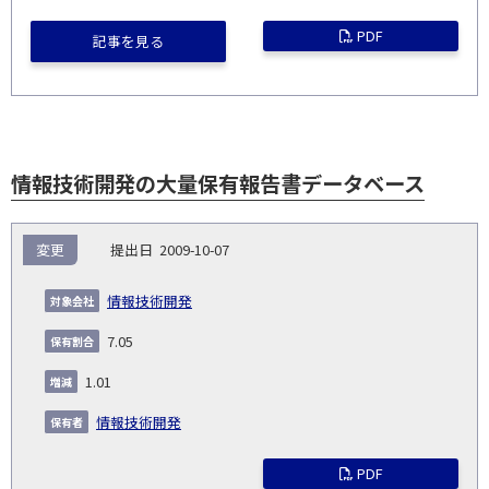
PDF
記事を見る
情報技術開発の大量保有報告書データベース
報
変更
2009-10-07
告
保
対
義
提
証券
有
増
保
象
業
種
詳
情報技術開発
NO.
務
出
コー
割
減
有
会
種
別
細
発
日
ド
合
(%)
者
7.05
社
生
(%)
日
1.01
情報技術開発
PDF