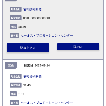
告
保
対
義
提
証券
有
増
保
象
業
種
詳
情報技術開発
NO.
務
出
コー
割
減
有
会
種
別
細
発
日
ド
合
(%)
者
89.85000000000001
社
生
(%)
日
58.39
セールス・プロモーション・センター
PDF
記事を見る
変更
2015-09-24
情報技術開発
31.46
9.33
セールス・プロモーション・センター