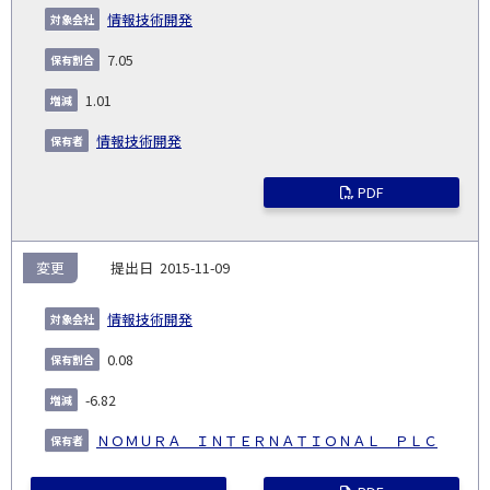
義
提
証券
有
増
保
象
業
種
詳
情報技術開発
NO.
務
出
コー
割
減
有
会
種
別
細
発
日
ド
合
(%)
者
7.05
社
生
(%)
日
1.01
情報技術開発
PDF
変更
2015-11-09
情報技術開発
0.08
-6.82
ＮＯＭＵＲＡ ＩＮＴＥＲＮＡＴＩＯＮＡＬ ＰＬＣ