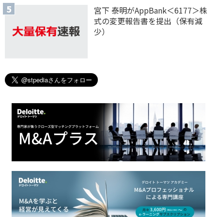
宮下 泰明がAppBank＜6177＞株
式の変更報告書を提出（保有減
少）