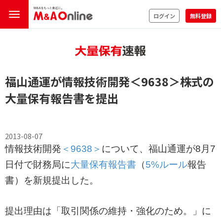
ログイン
無料登録
福山通運が情報技術開発
＜9638＞
株式の
大量保有報告書
を提出
2013-08-07
情報技術開発
＜9638＞
について、福山通運が8月7
日付で財務局に
大量保有報告書
（
5%ルール
報告
書）を新規提出した。
提出理由は「取引関係の維持・強化のため。」に