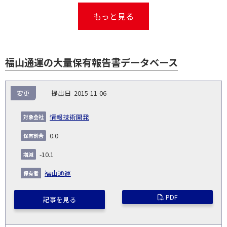
もっと見る
福山通運の大量保有報告書データベース
報
変更
2015-11-06
告
保
対
義
提
証券
有
増
保
象
業
種
詳
情報技術開発
NO.
務
出
コー
割
減
有
会
種
別
細
発
日
ド
合
(%)
者
0.0
社
生
(%)
日
-10.1
福山通運
PDF
記事を見る