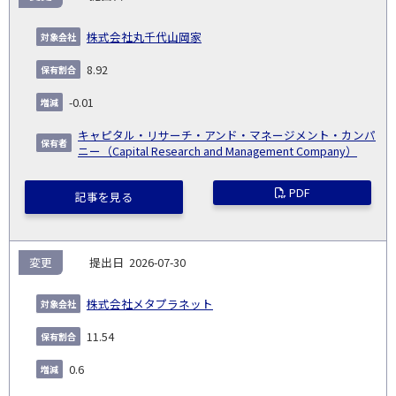
告
保
対
義
提
証券
有
増
保
象
業
種
詳
株式会社丸千代山岡家
NO.
務
出
コー
割
減
有
会
種
別
細
発
日
ド
合
(%)
者
8.92
社
生
(%)
日
-0.01
キャピタル・リサーチ・アンド・マネージメント・カンパ
ニー（Capital Research and Management Company）
PDF
記事を見る
変更
2026-07-30
株式会社メタプラネット
11.54
0.6