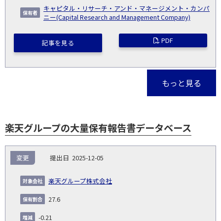
キャピタル・リサーチ・アンド・マネージメント・カンパ
ニー(Capital Research and Management Company)
PDF
記事を見る
もっと見る
楽天グループの大量保有報告書データベース
報
変更
2025-12-05
告
保
対
義
提
証券
有
増
保
象
業
種
詳
楽天グループ株式会社
NO.
務
出
コー
割
減
有
会
種
別
細
発
日
ド
合
(%)
者
27.6
社
生
(%)
日
-0.21