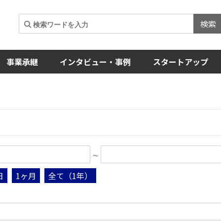
検索
事業承継
インタビュー・事例
スタートアップ
∼
日
1ヶ月
全て（1年）