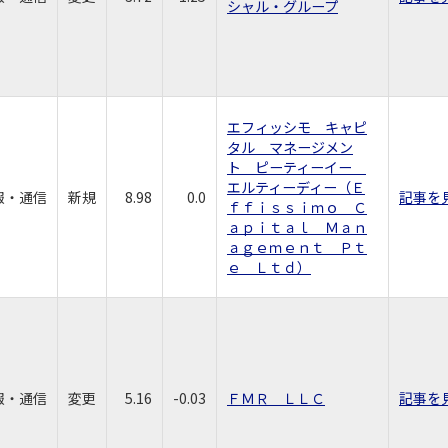
シャル・グループ
エフィッシモ キャピ
タル マネージメン
ト ピーティーイー
エルティーディー（Ｅ
報・通信
新規
8.98
0.0
記事を
ｆｆｉｓｓｉｍｏ Ｃ
ａｐｉｔａｌ Ｍａｎ
ａｇｅｍｅｎｔ Ｐｔ
ｅ Ｌｔｄ）
報・通信
変更
5.16
-0.03
ＦＭＲ ＬＬＣ
記事を