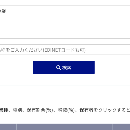
検索
種、種別、保有割合(%)、増減(%)、保有者をクリックする