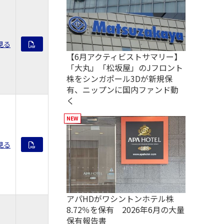
見る
【6月アクティビストサマリー】
「大丸」「松坂屋」のJフロント
株をシンガポール3Dが新規保
有、ニップンに国内ファンド動
く
見る
アパHDがワシントンホテル株
8.72％を保有 2026年6月の大量
保有報告書