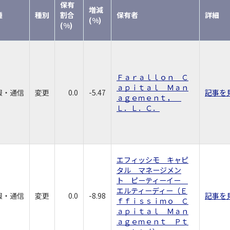
保有
増減
種
種別
割合
保有者
詳細
(%)
(%)
Ｆａｒａｌｌｏｎ Ｃ
ａｐｉｔａｌ Ｍａｎ
報・通信
変更
0.0
-5.47
記事を
ａｇｅｍｅｎｔ，
Ｌ．Ｌ．Ｃ．
エフィッシモ キャピ
タル マネージメン
ト ピーティーイー
エルティーディー（Ｅ
報・通信
変更
0.0
-8.98
記事を
ｆｆｉｓｓｉｍｏ Ｃ
ａｐｉｔａｌ Ｍａｎ
ａｇｅｍｅｎｔ Ｐｔ