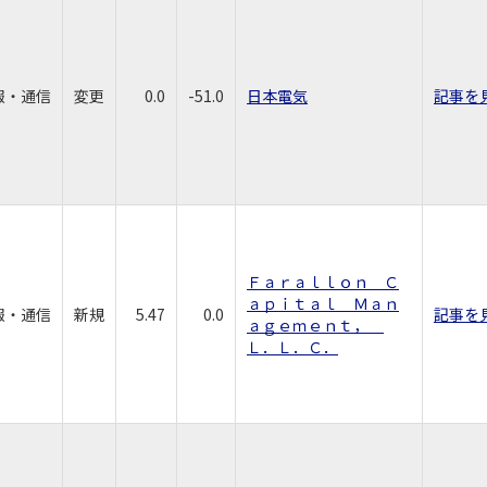
報・通信
変更
0.0
-51.0
日本電気
記事を
Ｆａｒａｌｌｏｎ Ｃ
ａｐｉｔａｌ Ｍａｎ
報・通信
新規
5.47
0.0
記事を
ａｇｅｍｅｎｔ，
Ｌ．Ｌ．Ｃ．