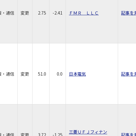
報・通信
変更
2.75
-2.41
ＦＭＲ ＬＬＣ
記事を
報・通信
変更
51.0
0.0
日本電気
記事を
三菱ＵＦＪフィナン
報・通信
変更
3.72
-1.25
記事を