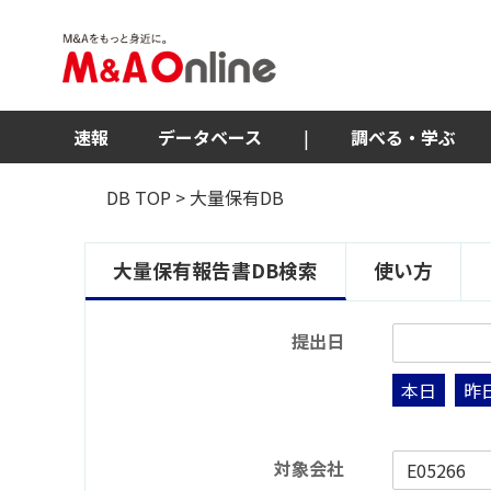
速報
データベース
|
調べる・学ぶ
DB TOP
> 大量保有DB
大量保有報告書DB検索
使い方
提出日
本日
昨
対象会社