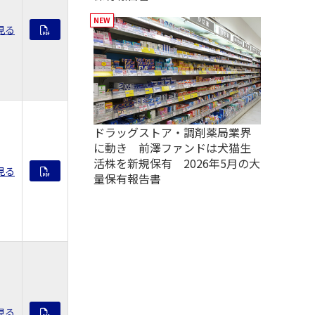
見る
ドラッグストア・調剤薬局業界
に動き 前澤ファンドは犬猫生
活株を新規保有 2026年5月の大
見る
量保有報告書
見る