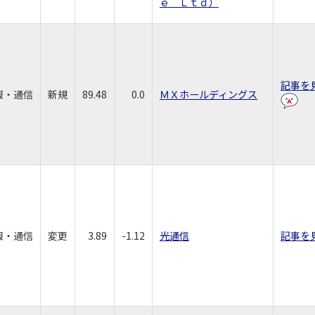
ｅ Ｌｔｄ）
記事を
報・通信
新規
89.48
0.0
ＭＸホールディングス
報・通信
変更
3.89
-1.12
光通信
記事を