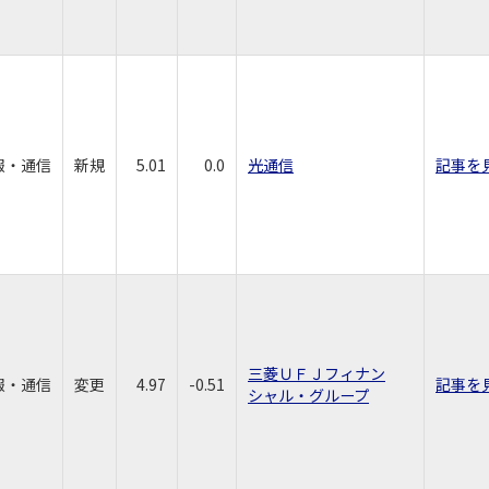
報・通信
新規
5.01
0.0
光通信
記事を
三菱ＵＦＪフィナン
報・通信
変更
4.97
-0.51
記事を
シャル・グループ