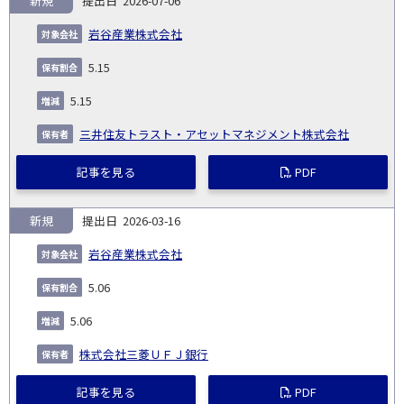
新規
2026-07-06
報
告
保
対
岩谷産業株式会社
義
提
証券
有
増
保
象
業
種
詳
NO.
務
出
コー
割
減
有
5.15
会
種
別
細
発
日
ド
合
(%)
者
社
生
(%)
5.15
日
三井住友トラスト・アセットマネジメント株式会社
記事を見る
PDF
新規
2026-03-16
岩谷産業株式会社
5.06
5.06
株式会社三菱ＵＦＪ銀行
記事を見る
PDF