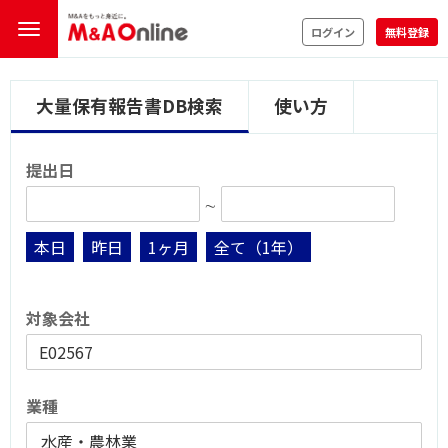
ログイン
無料登録
大量保有報告書DB検索
使い方
提出日
∼
本日
昨日
1ヶ月
全て（1年）
対象会社
業種