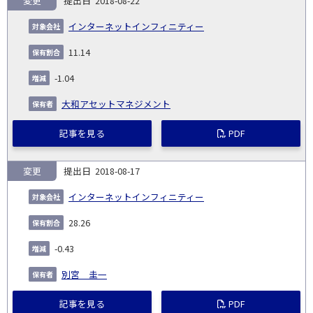
変更
2018-08-22
報
告
保
対
インターネットインフィニティー
義
提
証券
有
増
保
象
業
種
詳
NO.
務
出
コー
割
減
有
11.14
会
種
別
細
発
日
ド
合
(%)
者
社
生
(%)
-1.04
日
大和アセットマネジメント
記事を見る
PDF
変更
2018-08-17
インターネットインフィニティー
28.26
-0.43
別宮 圭一
記事を見る
PDF