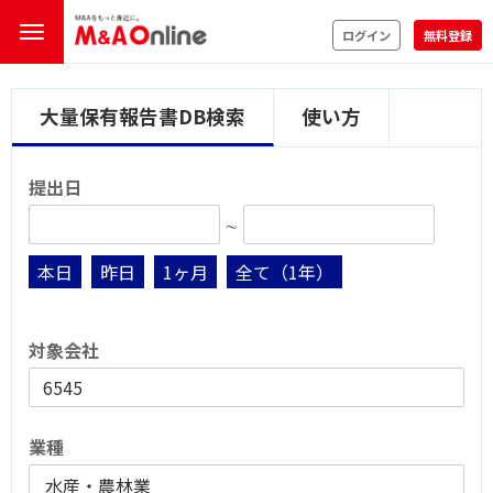
ログイン
無料登録
大量保有報告書DB検索
使い方
提出日
∼
本日
昨日
1ヶ月
全て（1年）
対象会社
業種