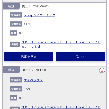
新規
2021-02-05
メディシノバ・インク
11.3
0.0
３Ｄ Ｉｎｖｅｓｔｍｅｎｔ Ｐａｒｔｎｅｒｓ Ｐｔ
ｅ． Ｌｔｄ．
記事を見る
PDF
新規
2020-12-03
エイベックス
5.59
0.0
３Ｄ Ｉｎｖｅｓｔｍｅｎｔ Ｐａｒｔｎｅｒｓ Ｐｔ