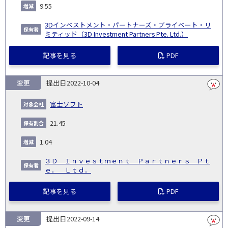
9.55
3Dインベストメント・パートナーズ・プライベート・リ
ミティッド（3D Investment Partners Pte. Ltd.）
記事を見る
PDF
変更
2022-10-04
富士ソフト
21.45
1.04
３Ｄ Ｉｎｖｅｓｔｍｅｎｔ Ｐａｒｔｎｅｒｓ Ｐｔ
ｅ． Ｌｔｄ．
記事を見る
PDF
変更
2022-09-14