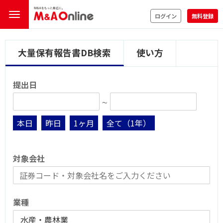
ログイン
無料登録
大量保有報告書DB検索
使い方
提出日
∼
本日
昨日
1ヶ月
全て（1年）
対象会社
業種