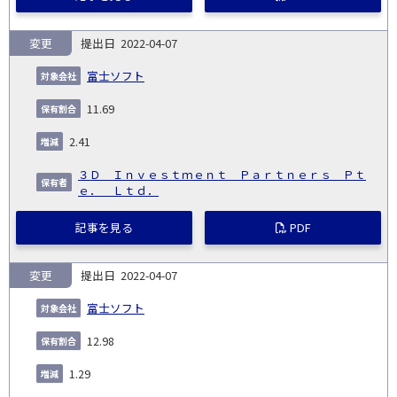
変更
2022-04-07
富士ソフト
11.69
2.41
３Ｄ Ｉｎｖｅｓｔｍｅｎｔ Ｐａｒｔｎｅｒｓ Ｐｔ
ｅ． Ｌｔｄ．
記事を見る
PDF
変更
2022-04-07
富士ソフト
12.98
1.29