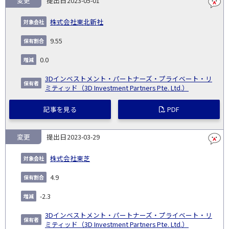
変更
2023-05-01
報
告
保
対
株式会社東北新社
義
提
証券
有
増
保
象
業
種
詳
NO.
務
出
コー
割
減
有
会
種
別
細
9.55
発
日
ド
合
(%)
者
社
生
(%)
0.0
日
3Dインベストメント・パートナーズ・プライベート・リ
ミティッド（3D Investment Partners Pte. Ltd.）
記事を見る
PDF
変更
2023-03-29
株式会社東芝
4.9
-2.3
3Dインベストメント・パートナーズ・プライベート・リ
ミティッド（3D Investment Partners Pte. Ltd.）