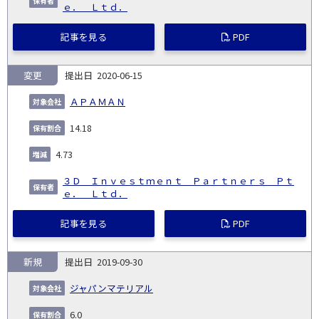
ｅ． Ｌｔｄ．
記事を見る
PDF
変更
2020-06-15
ＡＰＡＭＡＮ
14.18
4.73
３Ｄ Ｉｎｖｅｓｔｍｅｎｔ Ｐａｒｔｎｅｒｓ Ｐｔ
ｅ． Ｌｔｄ．
記事を見る
PDF
新規
2019-09-30
ジャパンマテリアル
6.0