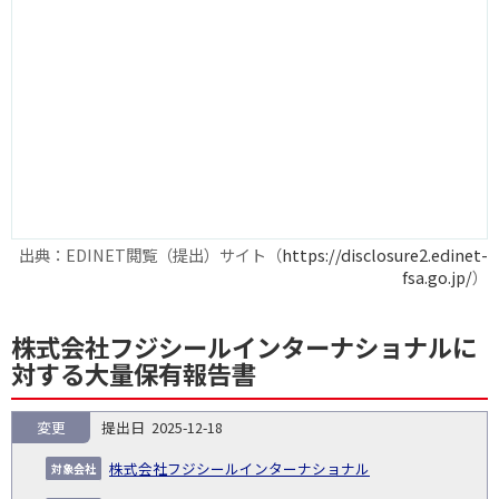
出典：EDINET閲覧（提出）サイト（
https://disclosure2.edinet-
fsa.go.jp/
）
株式会社フジシールインターナショナルに
対する大量保有報告書
変更
2025-12-18
報
告
保
対
株式会社フジシールインターナショナル
義
提
証券
有
増
保
象
業
種
詳