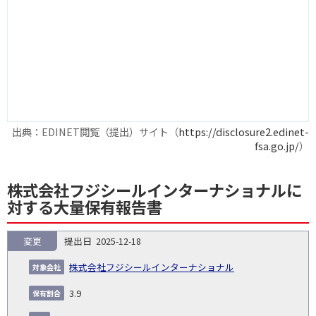
出典：EDINET閲覧（提出）サイト（
https://disclosure2.edinet-
fsa.go.jp/
）
株式会社フジシールインターナショナルに
対する大量保有報告書
変更
2025-12-18
報
告
保
対
株式会社フジシールインターナショナル
義
提
証券
有
増
保
象
業
種
詳
NO.
務
出
コー
割
減
有
3.9
会
種
別
細
発
日
ド
合
(%)
者
社
生
(%)