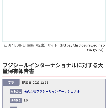
出典：EDINET閲覧（提出）サイト（
https://disclosure2.edinet-
fsa.go.jp/
）
フジシールインターナショナルに対する大
量保有報告書
変更
2025-12-18
報
告
保
対
株式会社フジシールインターナショナル
義
提
証券
有
増
保
象
業
種
詳
NO.
務
出
コー
割
減
有
3.9
会
種
別
細
発
日
ド
合
(%)
者
社
生
(%)