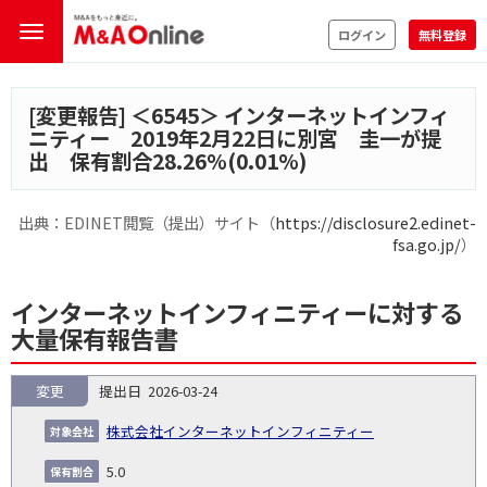
ログイン
無料登録
[変更報告] ＜
6545
＞ インターネットインフィ
ニティー 2019年2月22日に別宮 圭一が提
出 保有割合28.26%(0.01%)
出典：EDINET閲覧（提出）サイト（
https://disclosure2.edinet-
fsa.go.jp/
）
インターネットインフィニティーに対する
大量保有報告書
変更
2026-03-24
報
告
保
対
株式会社インターネットインフィニティー
義
提
証券
有
増
保
象
業
種
詳
NO.
務
出
コー
割
減
有
5.0
会
種
別
細
発
日
ド
合
(%)
者