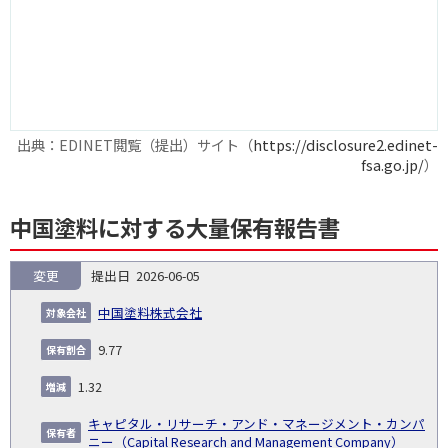
出典：EDINET閲覧（提出）サイト（
https://disclosure2.edinet-
fsa.go.jp/
）
中国塗料に対する大量保有報告書
変更
2026-06-05
報
告
保
対
中国塗料株式会社
義
提
証券
有
増
保
象
業
種
詳
NO.
務
出
コー
割
減
有
9.77
会
種
別
細
発
日
ド
合
(%)
者
社
生
(%)
1.32
日
キャピタル・リサーチ・アンド・マネージメント・カンパ
ニー（Capital Research and Management Company）