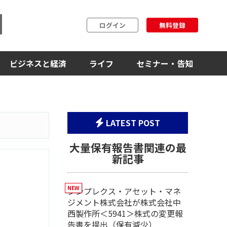
ログイン
無料登録
ビジネスと経済
ライフ
セミナー・告知
LATEST POST
)
大量保有報告書関連の最
新記事
シンプレクス・アセット・マネ
ジメント株式会社が株式会社中
西製作所＜5941＞株式の変更報
告書を提出（保有減少）