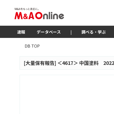
速報
データベース
|
調べる・学ぶ
DB TOP
[大量保有報告] ＜
4617
＞ 中国塗料 202