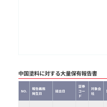
中国塗料に対する大量保有報告書
証券
報告義務
対象会
NO.
提出日
コー
発生日
社
ド