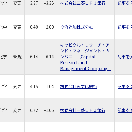
化学
変更
3.37
-3.35
株式会社三菱ＵＦＪ銀行
記事を
化学
変更
8.48
2.83
今治造船株式会社
記事を
キャピタル・リサーチ・ア
ンド・マネージメント・カ
化学
新規
6.14
6.14
ンパニー（Capital
記事を
Research and
Management Company）
化学
変更
4.15
-1.04
株式会社みずほ銀行
記事を
化学
変更
6.72
-1.05
株式会社三菱ＵＦＪ銀行
記事を