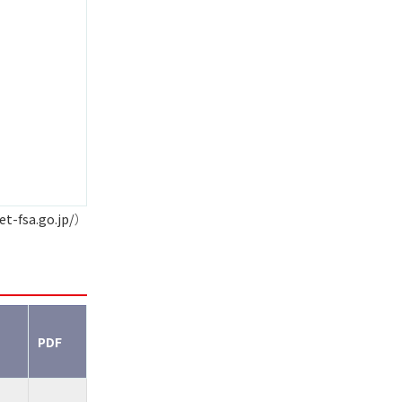
et-fsa.go.jp/
）
PDF