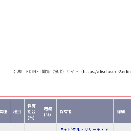
出典：EDINET閲覧（提出）サイト（
https://disclosure2.edin
保有
増減
業種
種別
割合
保有者
詳細
(%)
(%)
キャピタル・リサーチ・ア