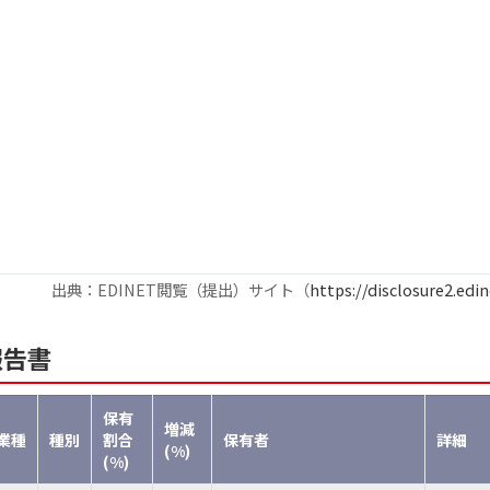
出典：EDINET閲覧（提出）サイト（
https://disclosure2.edin
報告書
保有
増減
業種
種別
割合
保有者
詳細
(%)
(%)