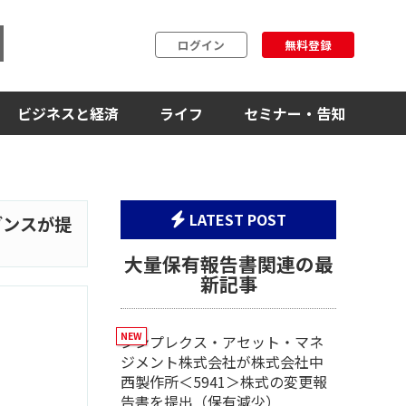
ログイン
無料登録
ビジネスと経済
ライフ
セミナー・告知
LATEST POST
ブンスが提
大量保有報告書関連の最
新記事
シンプレクス・アセット・マネ
ジメント株式会社が株式会社中
西製作所＜5941＞株式の変更報
告書を提出（保有減少）