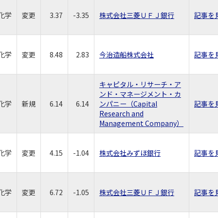
化学
変更
3.37
-3.35
株式会社三菱ＵＦＪ銀行
記事を
化学
変更
8.48
2.83
今治造船株式会社
記事を
キャピタル・リサーチ・ア
ンド・マネージメント・カ
化学
新規
6.14
6.14
ンパニー（Capital
記事を
Research and
Management Company）
化学
変更
4.15
-1.04
株式会社みずほ銀行
記事を
化学
変更
6.72
-1.05
株式会社三菱ＵＦＪ銀行
記事を