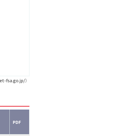
et-fsa.go.jp/
）
PDF