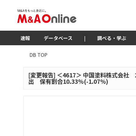
速報
データベース
|
調べる・学ぶ
DB TOP
[変更報告] ＜
4617
＞ 中国塗料株式会社 
出 保有割合10.33%(-1.07%)