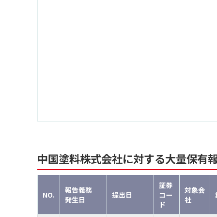
中国塗料株式会社に対する大量保有
証券
報告義務
対象会
NO.
提出日
コー
発生日
社
ド