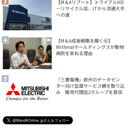
【M＆Aリブート】トライアルHD
－リサイクル店、ITから流通大手
への道
【M＆A 成長戦略を聞く⑥】
Withmalホールディングスが動物
病院を束ねる理由
「三菱電機」欧州のデータセン
ター向け空調サービス網を取り込
み 販売代理店2グループを買収