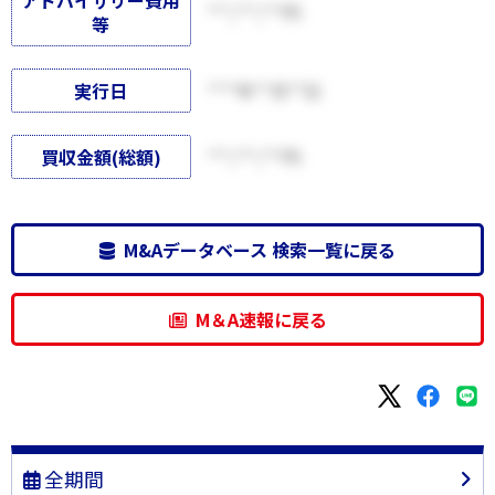
アドバイザリー費用
***,***,***円
等
実行日
****年**月**日
買収金額(総額)
***,***,***円
M&Aデータベース 検索一覧に戻る
M＆A速報に戻る
全期間