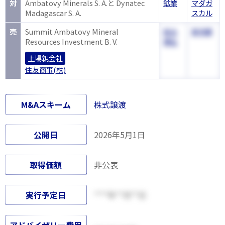
対
Ambatovy Minerals S. A.と Dynatec
鉱業
マダガ
Madagascar S. A.
スカル
売
Summit Ambatovy Mineral
総合
東京都
Resources Investment B. V.
商社
上場親会社
住友商事(株)
M&Aスキーム
株式譲渡
公開日
2026年5月1日
取得価額
非公表
実行予定日
****年**月**日