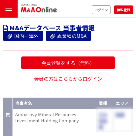
ログイン
無料登録
M&Aデータベース 当事者情報
国内ー海外
異業種のM&A
会員登録をする（無料）
会員の方はこちらから
ログイン
当事者名
業種
エリア
買
Ambatovy Mineral Resources
その
英国
Investment Holding Company
他金
融