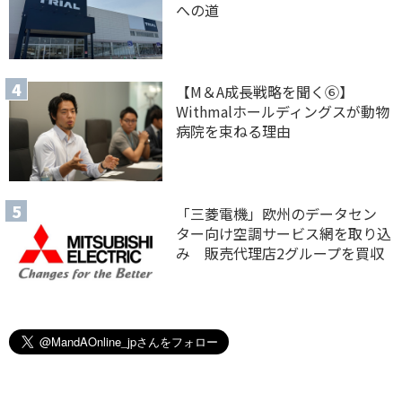
への道
【M＆A 成長戦略を聞く⑥】
Withmalホールディングスが動物
病院を束ねる理由
「三菱電機」欧州のデータセン
ター向け空調サービス網を取り込
み 販売代理店2グループを買収