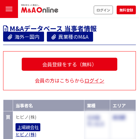
ログイン
無料登録
M&Aデータベース 当事者情報
海外－国内
異業種のM&A
会員登録をする（無料）
会員の方はこちらから
ログイン
当事者名
業種
エリア
買
ヒビノ(株)
その他
東京都
サービス
上場親会社
ヒビノ(株)