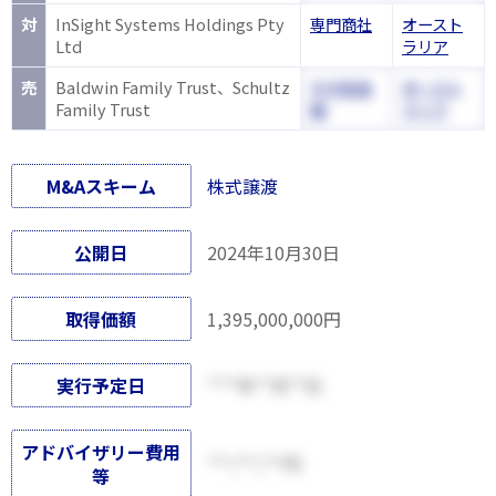
対
InSight Systems Holdings Pty
専門商社
オースト
Ltd
ラリア
売
Baldwin Family Trust、Schultz
その他金
オースト
Family Trust
融
ラリア
M&Aスキーム
株式譲渡
公開日
2024年10月30日
取得価額
1,395,000,000円
実行予定日
****年**月**日
アドバイザリー費用
***,***,***円
等