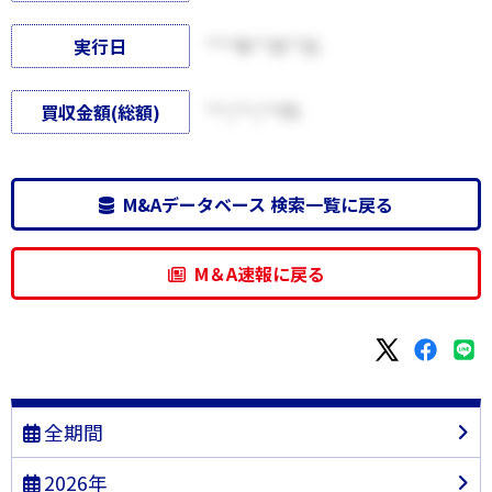
実行日
****年**月**日
買収金額(総額)
***,***,***円
M&Aデータベース 検索一覧に戻る
M＆A速報に戻る
全期間
2026年