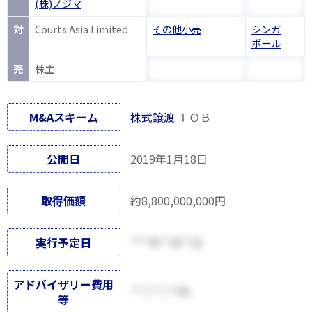
(株)ノジマ
対
Courts Asia Limited
その他小売
シンガ
ポール
売
株主
M&Aスキーム
株式譲渡
ＴＯＢ
公開日
2019年1月18日
取得価額
約8,800,000,000円
実行予定日
****年**月**日
アドバイザリー費用
***,***,***円
等