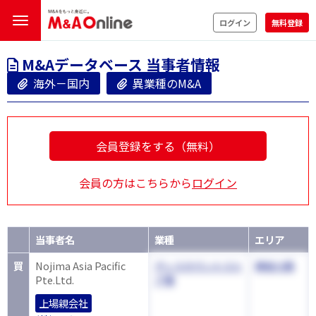
ログイン
無料登録
M&Aデータベース 当事者情報
海外－国内
異業種のM&A
会員登録をする（無料）
会員の方はこちらから
ログイン
当事者名
業種
エリア
買
Nojima Asia Pacific
ディスカウントスト
神奈川県
Pte.Ltd.
ア等
上場親会社