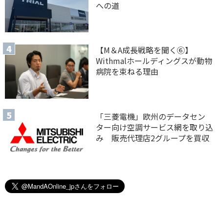
への道
【M＆A 成長戦略を聞く⑥】
Withmalホールディングスが動物
病院を束ねる理由
「三菱電機」欧州のデータセン
ター向け空調サービス網を取り込
み 販売代理店2グループを買収