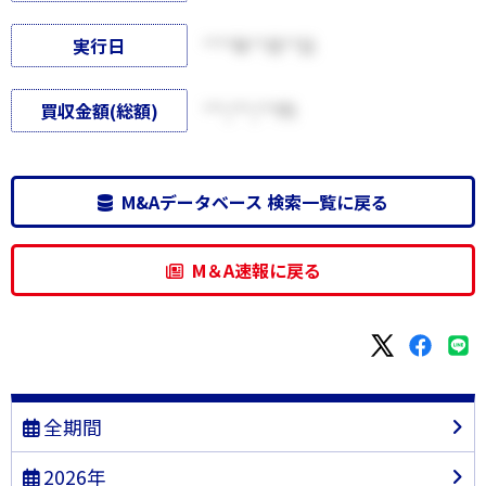
実行日
****年**月**日
買収金額(総額)
***,***,***円
M&Aデータベース 検索一覧に戻る
M＆A速報に戻る
全期間
2026年