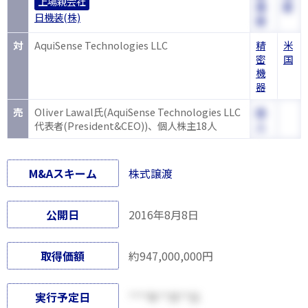
上場親会社
機
都
日機装(株)
器
対
AquiSense Technologies LLC
精
米
密
国
機
器
売
Oliver Lawal氏(AquiSense Technologies LLC
個
代表者(President&CEO))、個人株主18人
人
M&Aスキーム
株式譲渡
公開日
2016年8月8日
取得価額
約947,000,000円
実行予定日
****年**月**日