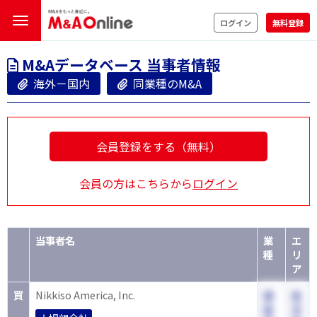
ログイン
無料登録
M&Aデータベース 当事者情報
海外－国内
同業種のM&A
会員登録をする（無料）
会員の方はこちらから
ログイン
当事者名
業
エ
種
リ
ア
買
Nikkiso America, Inc.
精
東
密
京