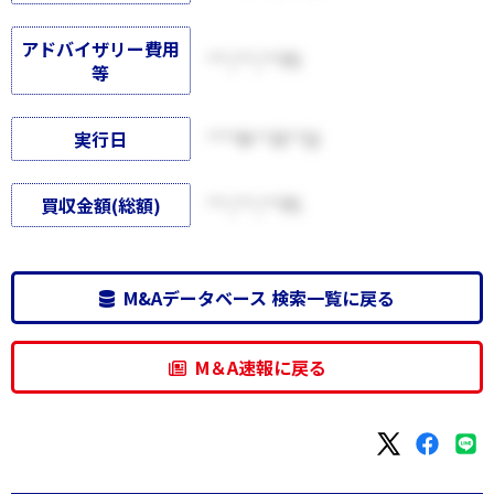
アドバイザリー費用
***,***,***円
等
実行日
****年**月**日
買収金額(総額)
***,***,***円
M&Aデータベース 検索一覧に戻る
M＆A速報に戻る