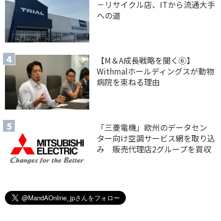
－リサイクル店、ITから流通大手
への道
【M＆A 成長戦略を聞く⑥】
Withmalホールディングスが動物
病院を束ねる理由
「三菱電機」欧州のデータセン
ター向け空調サービス網を取り込
み 販売代理店2グループを買収