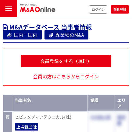
ログイン
無料登録
M&Aデータベース 当事者情報
国内－国内
異業種のM&A
会員登録をする（無料）
会員の方はこちらから
ログイン
当事者名
業種
エリ
ア
買
ヒビノメディアテクニカル(株)
その他小売
東京
都
上場親会社