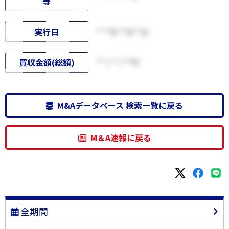
等
実行日
****年**月**日
買収金額(総額)
***,***,***円
M&Aデータベース 検索一覧に戻る
M＆A速報に戻る
全期間