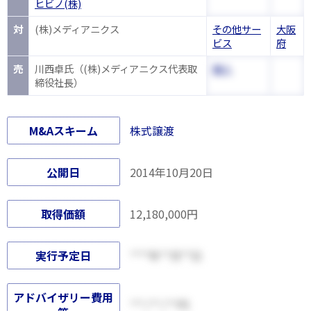
ヒビノ(株)
対
(株)メディアニクス
その他サー
大阪
ビス
府
売
川西卓氏（(株)メディアニクス代表取
個人
締役社長）
M&Aスキーム
株式譲渡
公開日
2014年10月20日
取得価額
12,180,000円
実行予定日
****年**月**日
アドバイザリー費用
***,***,***円