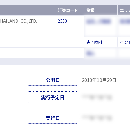
証券コード
業種
エリ
AILAND) CO.,LTD.
2353
住宅・不動産
東京
専門商社
イン
個人
公開日
2013年10月29日
実行予定日
****年**月**日
実行日
****年**月**日