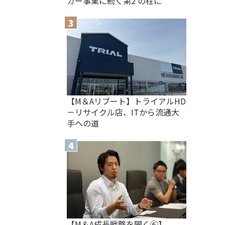
ガー事業に続く第2 の柱に
【M＆Aリブート】トライアルHD
－リサイクル店、ITから流通大
手への道
【M＆A 成長戦略を聞く⑥】