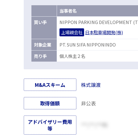
当事者名
買
い手
NIPPON PARKING DEVELOPMENT (TH
上場親会社
日本駐車場開発(株)
対
象企業
PT. SUN SIFA NIPPONINDO
売
り手
個人株主２名
M&Aスキーム
株式譲渡
取得価額
非公表
アドバイザリー費用
***,***,***円
等