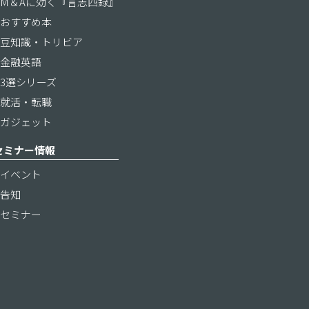
M＆Aに効く『言志四録』
おすすめ本
豆知識・トリビア
金融英語
3選シリーズ
就活・転職
ガジェット
セミナー情報
イベント
告知
セミナー