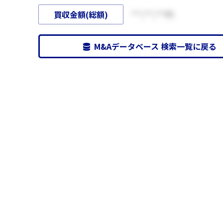
買収金額(総額)
***,***,***円
M&Aデータベース 検索一覧に戻る