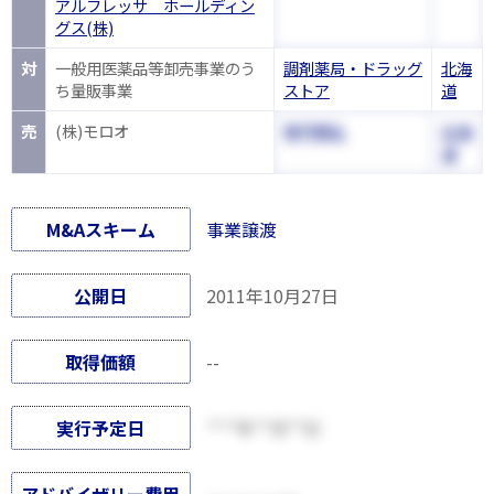
アルフレッサ ホールディン
グス(株)
対
一般用医薬品等卸売事業のう
調剤薬局・ドラッグ
北海
ち量販事業
ストア
道
売
(株)モロオ
専門商社
北海
道
M&Aスキーム
事業譲渡
公開日
2011年10月27日
取得価額
--
実行予定日
****年**月**日