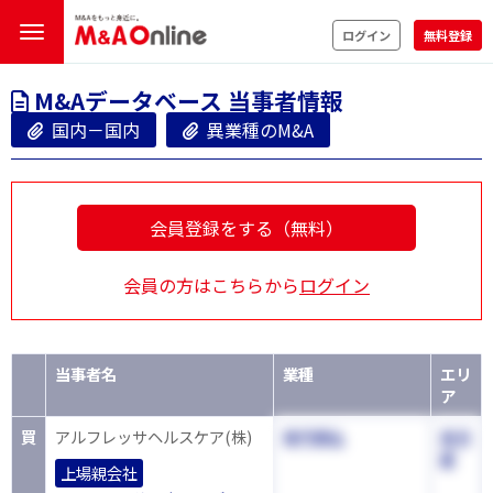
ログイン
無料登録
M&Aデータベース 当事者情報
国内－国内
異業種のM&A
会員登録をする（無料）
会員の方はこちらから
ログイン
当事者名
業種
エリ
ア
買
アルフレッサヘルスケア(株)
専門商社
東京
都
上場親会社