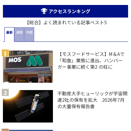
アクセスランキング
【総合】よく読まれている記事ベスト5
最新
週間
月間
【モスフードサービス】M＆Aで
「和食」業態に進出、ハンバー
ガー事業に続く第2 の柱に
不動産大手ヒューリックが宇宙関
連2社の保有を拡大 2026年7月
の大量保有報告書