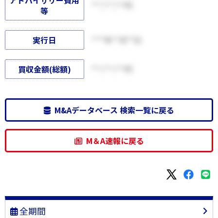
アドバイザリー費用
***,***,***円
等
実行日
****年**月**日
買収金額(総額)
***,***,***円
M&Aデータベース 検索一覧に戻る
M＆A速報に戻る
全期間