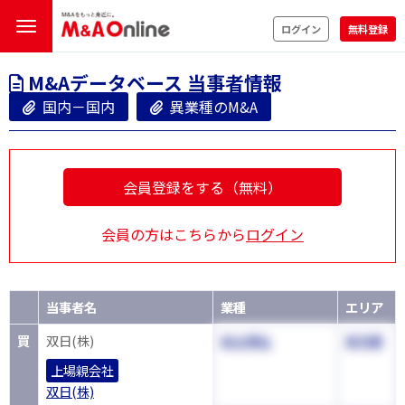
ログイン
無料登録
M&Aデータベース 当事者情報
国内－国内
異業種のM&A
会員登録をする（無料）
会員の方はこちらから
ログイン
当事者名
業種
エリア
買
双日(株)
総合商社
東京都
上場親会社
双日(株)