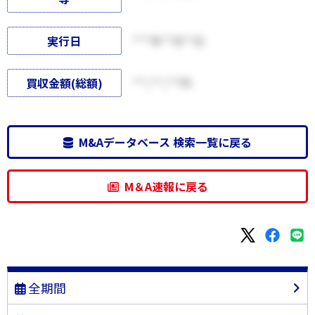
実行日
****年**月**日
買収金額(総額)
***,***,***円
M&Aデータベース 検索一覧に戻る
M＆A速報に戻る
全期間