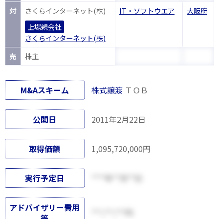
対
さくらインターネット(株)
IT・ソフトウエア
大阪府
上場親会社
さくらインターネット(株)
売
株主
M&Aスキーム
株式譲渡
ＴＯＢ
公開日
2011年2月22日
取得価額
1,095,720,000円
実行予定日
****年**月**日
アドバイザリー費用
***,***,***円
等