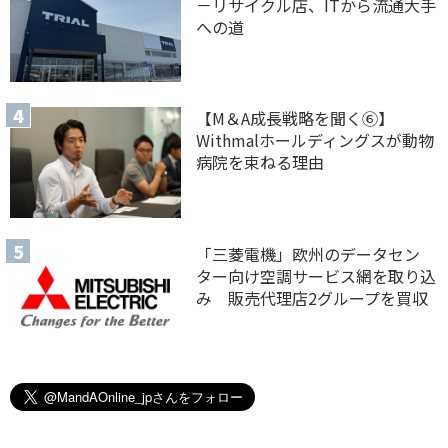
－リサイクル店、ITから流通大手
への道
【M＆A 成長戦略を聞く⑥】
Withmalホールディングスが動物
病院を束ねる理由
「三菱電機」欧州のデータセン
ター向け空調サービス網を取り込
み 販売代理店2グループを買収