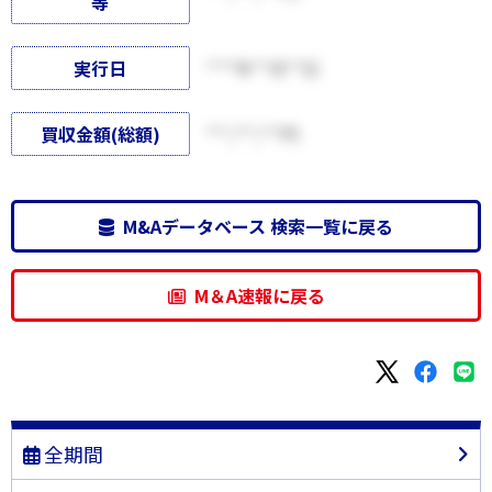
等
実行日
****年**月**日
買収金額(総額)
***,***,***円
M&Aデータベース 検索一覧に戻る
M＆A速報に戻る
全期間