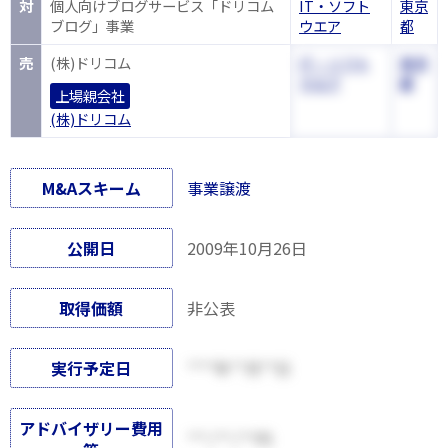
対
個人向けブログサービス「ドリコム
IT・ソフト
東京
ブログ」事業
ウエア
都
売
(株)ドリコム
IT・ソフト
東京
ウエア
都
上場親会社
(株)ドリコム
M&Aスキーム
事業譲渡
公開日
2009年10月26日
取得価額
非公表
実行予定日
****年**月**日
アドバイザリー費用
***,***,***円