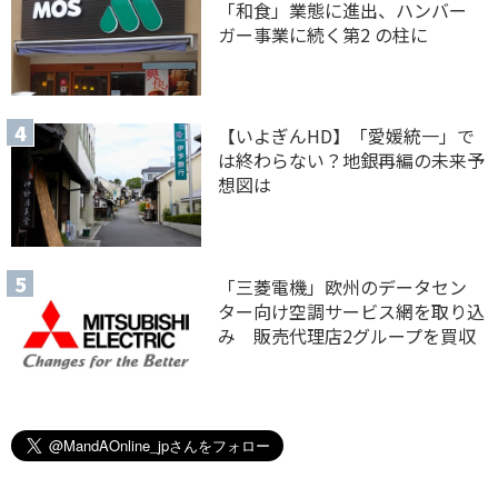
「和食」業態に進出、ハンバー
ガー事業に続く第2 の柱に
【いよぎんHD】「愛媛統一」で
は終わらない？地銀再編の未来予
想図は
「三菱電機」欧州のデータセン
ター向け空調サービス網を取り込
み 販売代理店2グループを買収