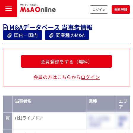
ログイン
無料登録
M&Aデータベース 当事者情報
国内－国内
同業種のM&A
会員登録をする（無料）
会員の方はこちらから
ログイン
当事者名
業種
エリ
ア
買
(株)ライブドア
IT・ソフト
東京
ウエア
都