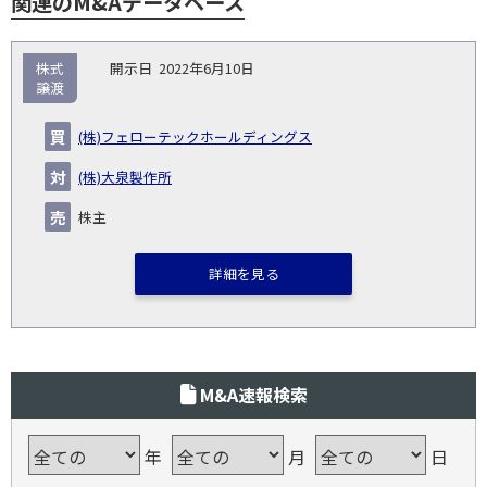
関連のM&Aデータベース
取
株式
2022年6月10日
引
譲渡
対象
ス
総
タ
開
買
売
業
企
キー
額
イ
(株)フェローテックホールディングス
No.
示
い
り
種
業・
ム
(百
ト
日
手
手
▽
事業
▽
万
ル
(株)大泉製作所
円)
▽
株主
詳細を見る
M&A速報検索
年
月
日