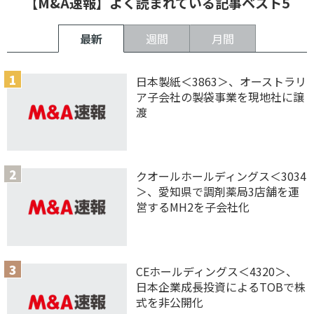
【M&A速報】よく読まれている記事ベスト5
最新
週間
月間
日本製紙＜3863＞、オーストラリ
ア子会社の製袋事業を現地社に譲
渡
クオールホールディングス＜3034
＞、愛知県で調剤薬局3店舗を運
営するMH2を子会社化
CEホールディングス＜4320＞、
日本企業成長投資によるTOBで株
式を非公開化