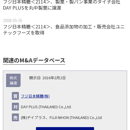
フジ日本精糖＜2114＞、製菓・製パン事業のタイ子会社
DAY PLUSを丸中製菓に譲渡
2008-05-26
フジ日本精糖＜2114＞、食品添加物の加工・販売会社ユニ
テックフーズを取得
関連のM&Aデータベース
取
株式
2016年2月2日
引
譲渡
対象
ス
総
タ
開
買
売
業
企
キー
額
イ
フジ日本精糖(株)
No.
示
い
り
種
業・
ム
(百
ト
日
手
手
▽
事業
▽
万
ル
DAY PLUS (THAILAND) Co.,Ltd.
円)
▽
(株)デイプラス、FUJI NIHON (THAILAND) Co.,Ltd