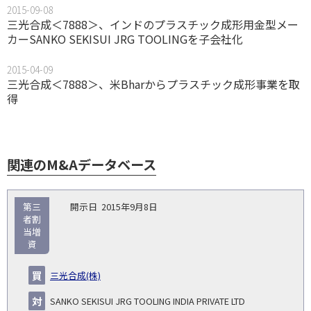
2015-09-08
三光合成＜7888＞、インドのプラスチック成形用金型メー
カーSANKO SEKISUI JRG TOOLINGを子会社化
2015-04-09
三光合成＜7888＞、米Bharからプラスチック成形事業を取
得
関連のM&Aデータベース
取
第三
2015年9月8日
引
者割
対象
ス
総
タ
当増
開
買
売
業
資
企
キー
額
イ
No.
示
い
り
種
業・
ム
(百
ト
日
手
手
▽
事業
▽
万
ル
三光合成(株)
円)
▽
SANKO SEKISUI JRG TOOLING INDIA PRIVATE LTD