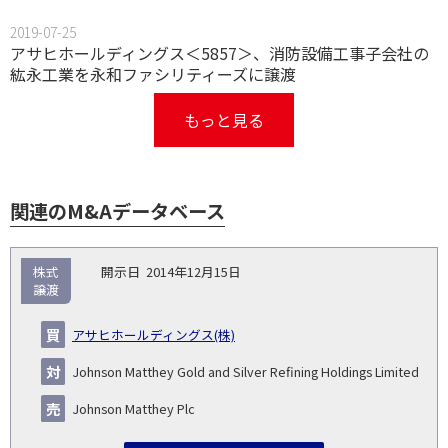
2019-07-25
アサヒホールディングス＜5857＞、消防設備工事子会社の
紘永工業を永和ファシリティーズに譲渡
もっと見る
関連のM&Aデータベース
取
株式
2014年12月15日
引
譲渡
対象
ス
総
タ
開
買
売
業
企
キー
額
イ
アサヒホールディングス(株)
No.
示
い
り
種
業・
ム
(百
ト
日
手
手
▽
事業
▽
万
ル
Johnson Matthey Gold and Silver Refining Holdings Limited
円)
▽
Johnson Matthey Plc