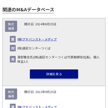
関連のM&Aデータベース
取
株式
2014年8月25日
引
譲渡
対象
ス
総
タ
開
買
売
業
企
キー
額
イ
(株)アドバンスト・メディア
No.
示
い
り
種
業・
ム
(百
ト
日
手
手
▽
事業
▽
万
ル
(株)速記センターつくば
円)
▽
渡部雅史氏((株)速記センターつくば代表取締役社長)、個人
株主2人
詳細を見る
株式
2013年9月25日
譲渡
(株)アドバンスト・メディア