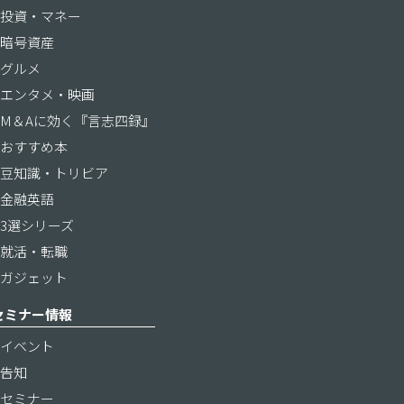
投資・マネー
暗号資産
グルメ
エンタメ・映画
M＆Aに効く『言志四録』
おすすめ本
豆知識・トリビア
金融英語
3選シリーズ
就活・転職
ガジェット
セミナー情報
イベント
告知
セミナー