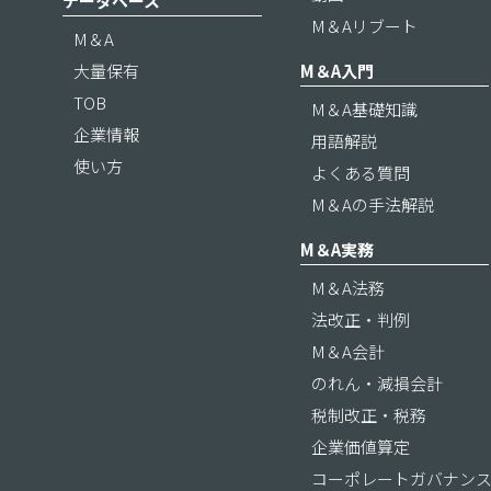
データベース
M＆Aリブート
M＆A
大量保有
M＆A入門
TOB
M＆A基礎知識
企業情報
用語解説
使い方
よくある質問
M＆Aの手法解説
M＆A実務
M＆A法務
法改正・判例
M＆A会計
のれん・減損会計
税制改正・税務
企業価値算定
コーポレートガバナン