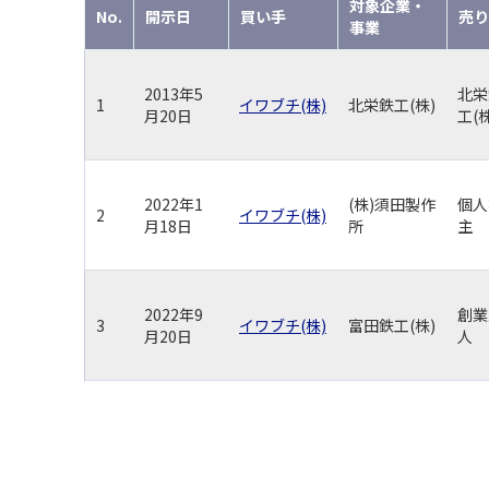
対象企業・
No.
開示日
買い手
売り
事業
2013年5
北栄
1
イワブチ(株)
北栄鉄工(株)
月20日
工(株
2022年1
(株)須田製作
個人
2
イワブチ(株)
月18日
所
主
2022年9
創業
3
イワブチ(株)
富田鉄工(株)
月20日
人