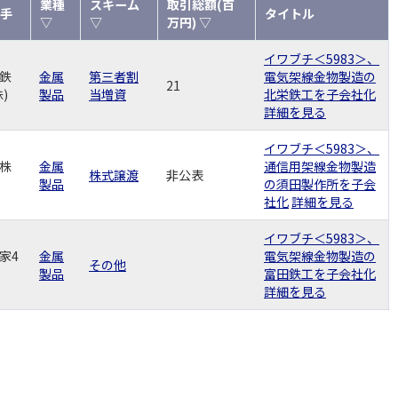
業種
スキーム
取引総額(百
手
タイトル
▽
▽
万円) ▽
イワブチ＜5983＞、
鉄
金属
第三者割
電気架線金物製造の
21
)
製品
当増資
北栄鉄工を子会社化
詳細を見る
イワブチ＜5983＞、
株
金属
通信用架線金物製造
株式譲渡
非公表
製品
の須田製作所を子会
社化
詳細を見る
イワブチ＜5983＞、
家4
金属
電気架線金物製造の
その他
製品
富田鉄工を子会社化
詳細を見る