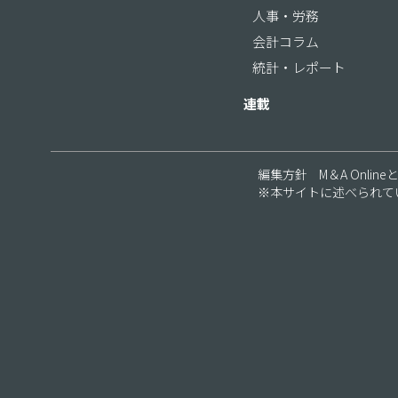
人事・労務
会計コラム
統計・レポート
連載
編集方針
M＆A Online
※本サイトに述べられて