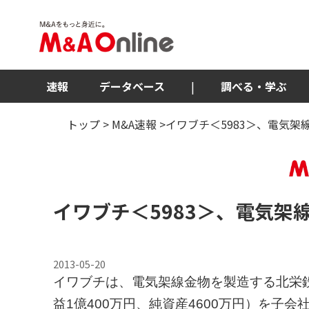
速報
データベース
|
調べる・学ぶ
トップ
>
M&A速報
>イワブチ＜5983＞、電気
イワブチ
＜5983＞
、電気架
2013-05-20
イワブチは、電気架線金物を製造する北栄鉄
益1億400万円、純資産4600万円）を子