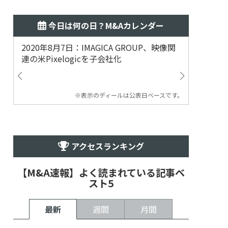
今日は何の日？M&Aカレンダー
2020年8月7日：IMAGICA GROUP、映像関
2019
連の米Pixelogicを子会社化
ム事業
渡
※表示のディールは公表日ベースです。
アクセスランキング
【M&A速報】よく読まれている記事ベ
スト5
最新
週間
月間