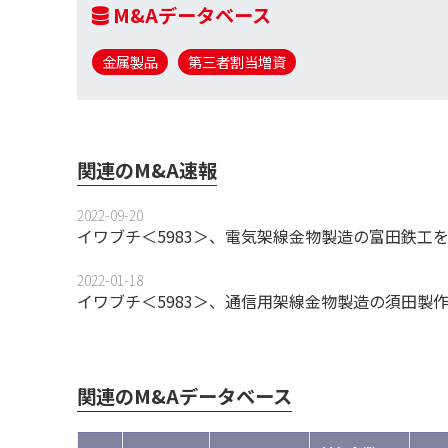
M&Aデータベース
金属製品
第三者割当増資
関連のM&A速報
2022-09-20
イワブチ＜5983＞、電気架線金物製造の富田鉄工
2022-01-18
イワブチ＜5983＞、通信用架線金物製造の須田製
関連のM&Aデータベース