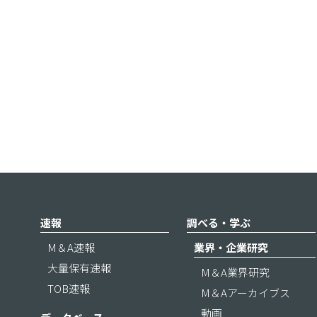
速報
調べる・学ぶ
M＆A速報
業界・企業研究
大量保有速報
M＆A業界研究
TOB速報
M＆Aアーカイブス
動画