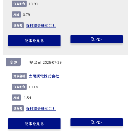
発
日
ド
合
(%)
者
13.93
社
生
(%)
日
0.79
野村證券株式会社
PDF
記事を見る
変更
2026-07-29
太陽誘電株式会社
13.14
-1.54
野村證券株式会社
PDF
記事を見る