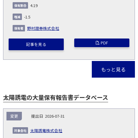
4.19
-1.5
野村證券株式会社
PDF
記事を見る
もっと見る
太陽誘電の大量保有報告書データベース
報
変更
2026-07-31
告
保
対
義
提
証券
有
増
保
象
業
種
詳
太陽誘電株式会社
NO.
務
出
コー
割
減
有
会
種
別
細