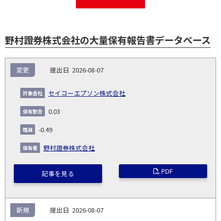
野村證券株式会社の大量保有報告書データベース
報
変更
2026-08-07
告
保
対
義
提
証券
有
増
保
象
業
種
詳
セイコーエプソン株式会社
NO.
務
出
コー
割
減
有
会
種
別
細
発
日
ド
合
(%)
者
0.03
社
生
(%)
日
-0.49
野村證券株式会社
PDF
記事を見る
新規
2026-08-07