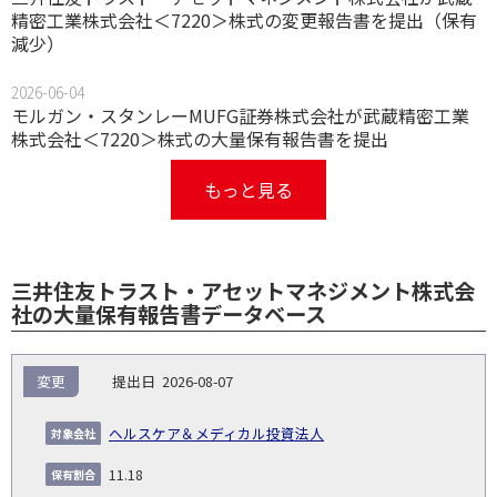
精密工業株式会社＜7220＞株式の変更報告書を提出（保有
減少）
2026-06-04
モルガン・スタンレーMUFG証券株式会社が武蔵精密工業
株式会社＜7220＞株式の大量保有報告書を提出
もっと見る
三井住友トラスト・アセットマネジメント株式会
社の大量保有報告書データベース
報
変更
2026-08-07
告
保
対
義
提
証券
有
増
保
象
業
種
詳
ヘルスケア＆メディカル投資法人
NO.
務
出
コー
割
減
有
会
種
別
細
発
日
ド
合
(%)
者
11.18
社
生
(%)