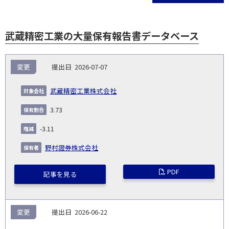
武蔵精密工業の大量保有報告書データベース
報
変更
2026-07-07
告
保
対
義
提
証券
有
増
保
象
業
種
詳
武蔵精密工業株式会社
NO.
務
出
コー
割
減
有
会
種
別
細
発
日
ド
合
(%)
者
3.73
社
生
(%)
日
-3.11
野村證券株式会社
PDF
記事を見る
変更
2026-06-22