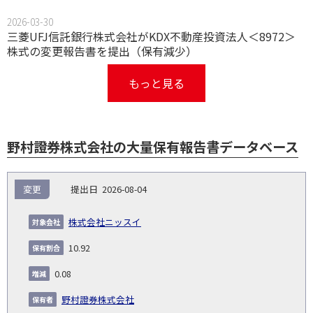
2026-03-30
三菱UFJ信託銀行株式会社がKDX不動産投資法人＜8972＞
株式の変更報告書を提出（保有減少）
もっと見る
野村證券株式会社の大量保有報告書データベース
報
変更
2026-08-04
告
保
対
義
提
証券
有
増
保
象
業
種
詳
株式会社ニッスイ
NO.
務
出
コー
割
減
有
会
種
別
細
発
日
ド
合
(%)
者
10.92
社
生
(%)
日
0.08
野村證券株式会社