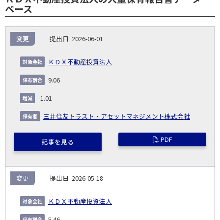
ベース
報
変更
2026-06-01
告
保
対
義
提
証券
有
増
保
象
業
種
詳
ＫＤＸ不動産投資法人
NO.
務
出
コー
割
減
有
会
種
別
細
発
日
ド
合
(%)
者
9.06
社
生
(%)
日
-1.01
三井住友トラスト・アセットマネジメント株式会社
PDF
記事を見る
変更
2026-05-18
ＫＤＸ不動産投資法人
5.46