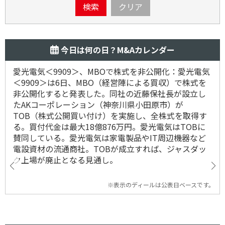
検索
クリア
今日は何の日？M&Aカレンダー
愛光電気＜9909＞、MBOで株式を非公開化：愛光電気
＜9909＞は6日、MBO（経営陣による買収）で株式を
非公開化すると発表した。同社の近藤保社長が設立し
たAKコーポレーション（神奈川県小田原市）が
TOB（株式公開買い付け）を実施し、全株式を取得す
る。買付代金は最大18億876万円。愛光電気はTOBに
賛同している。愛光電気は家電製品やIT周辺機器など
電設資材の流通商社。TOBが成立すれば、ジャスダッ
ク上場が廃止となる見通し。
※表示のディールは公表日ベースです。