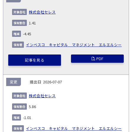
告
保
対
義
提
証券
有
増
保
象
業
種
詳
株式会社セレス
NO.
務
出
コー
割
減
有
会
種
別
細
発
日
ド
合
(%)
者
1.41
社
生
(%)
日
-4.45
インベスコ キャピタル マネジメント エルエルシー
PDF
記事を見る
変更
2026-07-07
株式会社セレス
5.86
-1.01
インベスコ キャピタル マネジメント エルエルシー