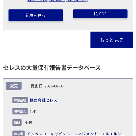
PDF
記事を見る
もっと見る
セレスの大量保有報告書データベース
報
変更
2026-08-07
告
保
対
義
提
証券
有
増
保
象
業
種
詳
株式会社セレス
NO.
務
出
コー
割
減
有
会
種
別
細
発
日
ド
合
(%)
者
1.41
社
生
(%)
日
-4.45
インベスコ キャピタル マネジメント エルエルシー