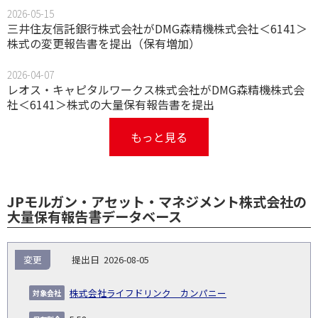
2026-05-15
三井住友信託銀行株式会社がDMG森精機株式会社＜6141＞
株式の変更報告書を提出（保有増加）
2026-04-07
レオス・キャピタルワークス株式会社がDMG森精機株式会
社＜6141＞株式の大量保有報告書を提出
もっと見る
JPモルガン・アセット・マネジメント株式会社の
大量保有報告書データベース
報
変更
2026-08-05
告
保
対
義
提
証券
有
増
保
象
業
種
詳
株式会社ライフドリンク カンパニー
NO.
務
出
コー
割
減
有
会
種
別
細
発
日
ド
合
(%)
者