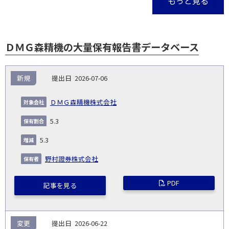
もっと見る
ＤＭＧ森精機の大量保有報告書データベース
報
新規
2026-07-06
告
保
対
義
提
証券
有
増
保
象
業
種
詳
ＤＭＧ森精機株式会社
NO.
務
出
コー
割
減
有
会
種
別
細
発
日
ド
合
(%)
者
5.3
社
生
(%)
日
5.3
野村證券株式会社
PDF
記事を見る
変更
2026-06-22