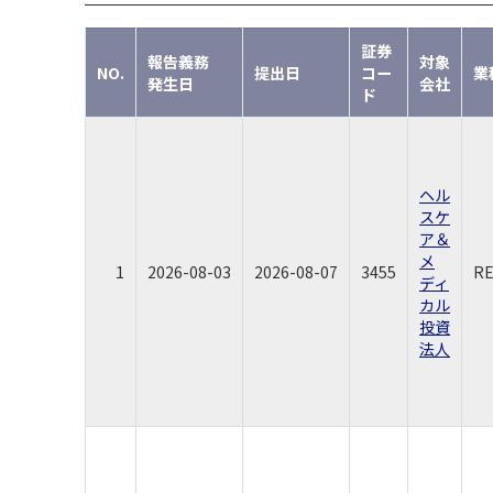
証券
報告義務
対象
NO.
提出日
コー
業
発生日
会社
ド
ヘル
スケ
ア＆
メ
1
2026-08-03
2026-08-07
3455
R
ディ
カル
投資
法人