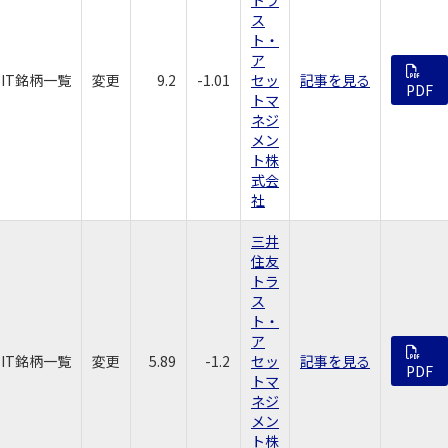
ス
ト・
ア
EIT銘柄一覧
変更
9.2
-1.01
セッ
記事を見る
PDF
トマ
ネジ
メン
ト株
式会
社
三井
住友
トラ
ス
ト・
ア
EIT銘柄一覧
変更
5.89
-1.2
セッ
記事を見る
PDF
トマ
ネジ
メン
ト株