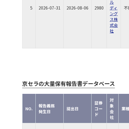
ル
5
2026-07-31
2026-08-06
2980
ディ
不
ング
ス株
式会
社
京セラの大量保有報告書データベース
対
証券
報告義務
象
NO.
提出日
コー
業
発生日
会
ド
社