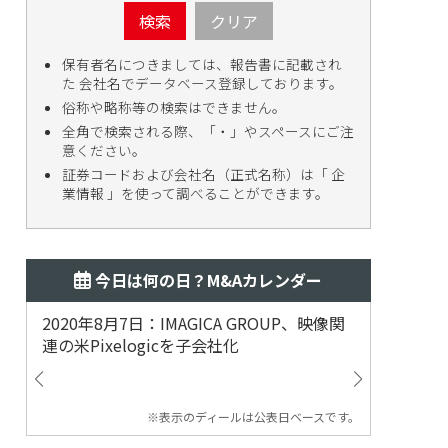
検索
クリア
保有者名につきましては、報告書に記載され
た 会社名でデータベース登録しております。
俗称や略称等の検索はできません。
全角で検索される際、「・」やスペースにご注
意ください。
証券コードおよび会社名（正式名称）は「 企
業情報 」を使って調べることができます。
今日は何の日？M&Aカレンダー
2020年8月7日：IMAGICA GROUP、映像関
2019
連の米Pixelogicを子会社化
ム事業
渡
※表示のディールは公表日ベースです。