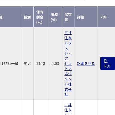
保有
増減
保有
種
種別
割合
詳細
PDF
(%)
者
(%)
三井
住友
トラ
ス
ト・
ア
EIT銘柄一覧
変更
11.18
-1.03
セッ
記事を見る
PDF
トマ
ネジ
メン
ト株
式会
社
三井
住友
トラ