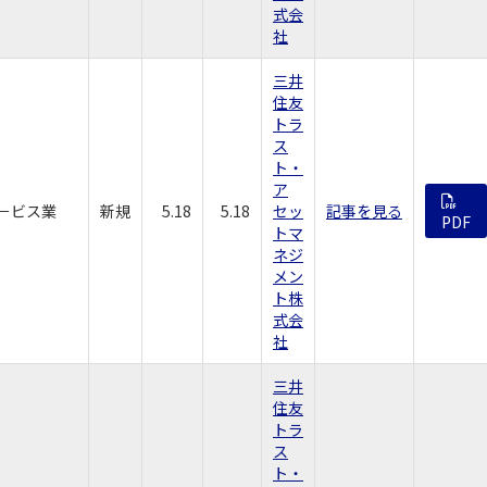
式会
社
三井
住友
トラ
ス
ト・
ア
－ビス業
新規
5.18
5.18
セッ
記事を見る
PDF
トマ
ネジ
メン
ト株
式会
社
三井
住友
トラ
ス
ト・