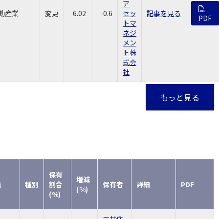
ア
動産業
変更
6.02
-0.6
セッ
記事を見る
PDF
トマ
ネジ
メン
ト株
式会
社
もっと見る
保有
増減
種
種別
割合
保有者
詳細
PDF
(%)
(%)
三井住