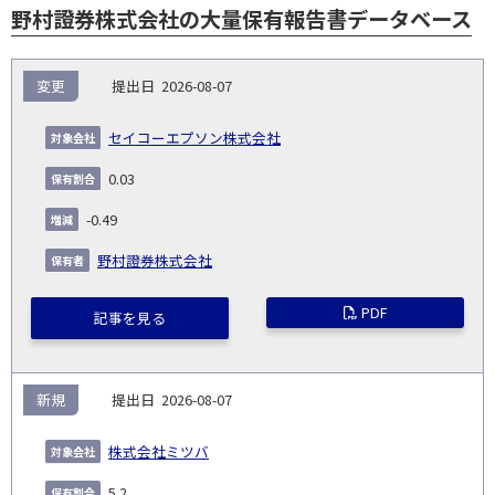
野村證券株式会社の大量保有報告書データベース
報
変更
2026-08-07
告
保
対
義
提
証券
有
増
保
象
業
種
詳
セイコーエプソン株式会社
NO.
務
出
コー
割
減
有
会
種
別
細
発
日
ド
合
(%)
者
0.03
社
生
(%)
日
-0.49
野村證券株式会社
PDF
記事を見る
新規
2026-08-07
株式会社ミツバ
5.2