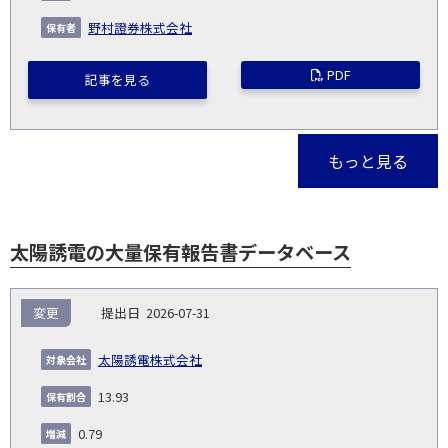
野村證券株式会社
PDF
記事を見る
もっと見る
太陽誘電の大量保有報告書データベース
報
変更
2026-07-31
告
保
対
義
提
証券
有
増
保
象
業
種
詳
太陽誘電株式会社
NO.
務
出
コー
割
減
有
会
種
別
細
発
日
ド
合
(%)
者
13.93
社
生
(%)
日
0.79