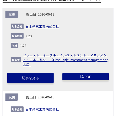
報
変更
2026-06-18
告
保
対
義
提
証券
有
増
保
象
業
種
詳
日本光電工業株式会社
NO.
務
出
コー
割
減
有
会
種
別
細
発
日
ド
合
(%)
者
7.29
社
生
(%)
日
1.28
ファースト・イーグル・インベストメント・マネジメン
ト・エルエルシー（First Eagle Investment Management,
LLC）
PDF
記事を見る
変更
2026-06-15
日本光電工業株式会社