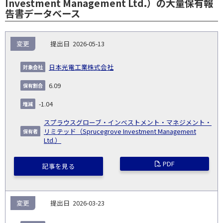
Investment Management Ltd.）の大量保有報
告書データベース
報
変更
2026-05-13
告
保
対
義
提
証券
有
増
保
象
業
種
詳
日本光電工業株式会社
NO.
務
出
コー
割
減
有
会
種
別
細
発
日
ド
合
(%)
者
6.09
社
生
(%)
日
-1.04
スプラウスグローブ・インベストメント・マネジメント・
リミテッド（Sprucegrove Investment Management
Ltd.）
PDF
記事を見る
変更
2026-03-23