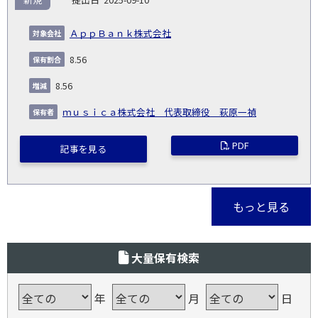
ＡｐｐＢａｎｋ株式会社
8.56
8.56
ｍｕｓｉｃａ株式会社 代表取締役 萩原一禎
PDF
記事を見る
もっと見る
大量保有検索
年
月
日