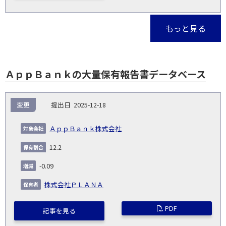
もっと見る
ＡｐｐＢａｎｋの大量保有報告書データベース
報
変更
2025-12-18
告
保
対
義
提
証券
有
増
保
象
業
種
詳
ＡｐｐＢａｎｋ株式会社
NO.
務
出
コー
割
減
有
会
種
別
細
発
日
ド
合
(%)
者
12.2
社
生
(%)
日
-0.09
株式会社ＰＬＡＮＡ
PDF
記事を見る