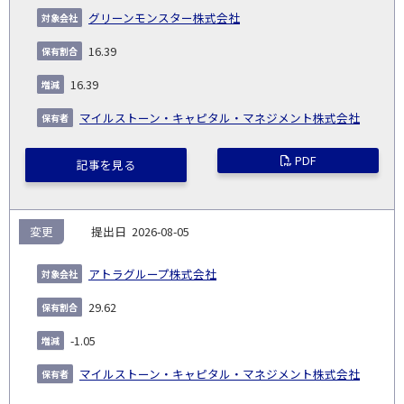
義
提
証券
有
増
保
象
業
種
詳
グリーンモンスター株式会社
NO.
務
出
コー
割
減
有
会
種
別
細
発
日
ド
合
(%)
者
16.39
社
生
(%)
日
16.39
マイルストーン・キャピタル・マネジメント株式会社
PDF
記事を見る
変更
2026-08-05
アトラグループ株式会社
29.62
-1.05
マイルストーン・キャピタル・マネジメント株式会社