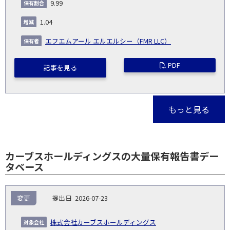
9.99
1.04
エフエムアール エルエルシー（FMR LLC）
PDF
記事を見る
もっと見る
カーブスホールディングスの大量保有報告書デー
タベース
報
変更
2026-07-23
告
保
対
義
提
証券
有
増
保
象
業
種
詳
株式会社カーブスホールディングス
NO.
務
出
コー
割
減
有