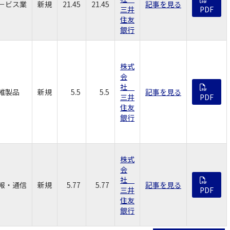
－ビス業
新規
21.45
21.45
記事を見る
三井
PDF
住友
銀行
株式
会
社
維製品
新規
5.5
5.5
記事を見る
三井
PDF
住友
銀行
株式
会
社
報・通信
新規
5.77
5.77
記事を見る
三井
PDF
住友
銀行