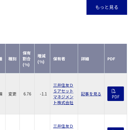
もっと見る
保有
増減
種
種別
割合
保有者
詳細
PDF
(%)
(%)
三井住友Ｄ
Ｓアセット
鋼
変更
6.76
-1.1
記事を見る
マネジメン
PDF
ト株式会社
三井住友Ｄ