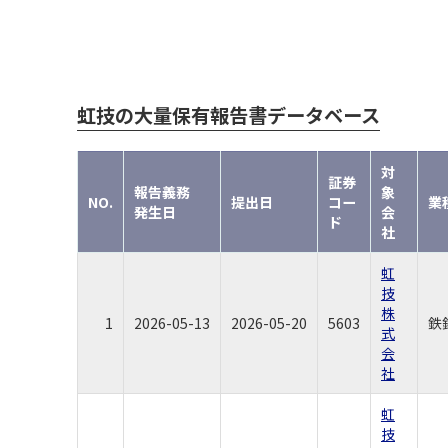
虹技の大量保有報告書データベース
対
証券
報告義務
象
NO.
提出日
コー
業
発生日
会
ド
社
虹
技
株
1
2026-05-13
2026-05-20
5603
鉄
式
会
社
虹
技