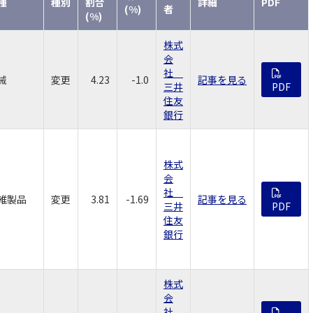
種
種別
割合
詳細
PDF
(%)
者
(%)
株式
会
社
械
変更
4.23
-1.0
記事を見る
三井
PDF
住友
銀行
株式
会
社
維製品
変更
3.81
-1.69
記事を見る
三井
PDF
住友
銀行
株式
会
社